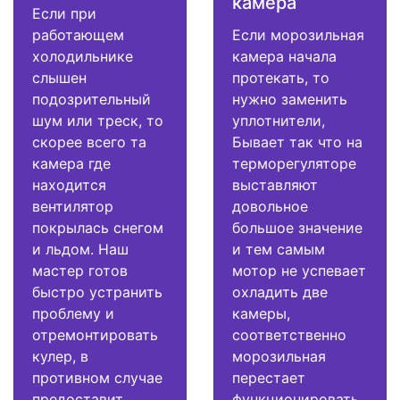
камера
Если при
работающем
Если морозильная
холодильнике
камера начала
слышен
протекать, то
подозрительный
нужно заменить
шум или треск, то
уплотнители,
скорее всего та
Бывает так что на
камера где
терморегуляторе
находится
выставляют
вентилятор
довольное
покрылась снегом
большое значение
и льдом. Наш
и тем самым
мастер готов
мотор не успевает
быстро устранить
охладить две
проблему и
камеры,
отремонтировать
соответственно
кулер, в
морозильная
противном случае
перестает
предоставит
функционировать.