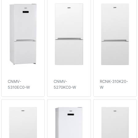
CNMV-
CNMV-
RCNK-310K20-
5310EC0-W
5270KC0-W
W