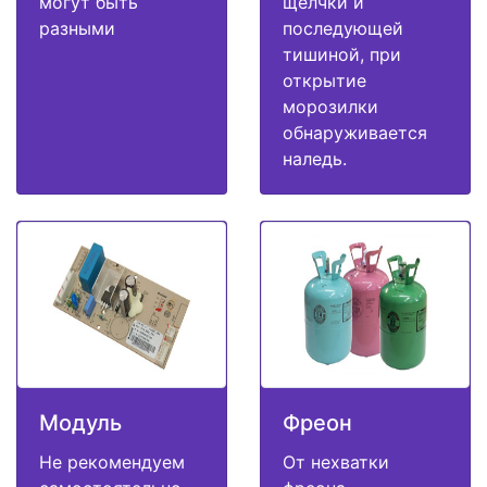
могут быть
щелчки и
разными
последующей
тишиной, при
открытие
морозилки
обнаруживается
наледь.
Модуль
Фреон
Не рекомендуем
От нехватки