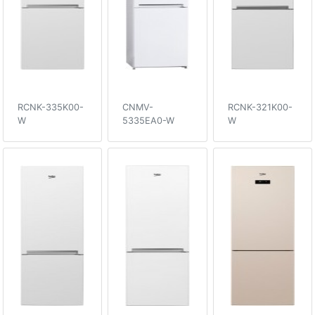
RCNK-335K00-
CNMV-
RCNK-321K00-
W
5335EA0-W
W