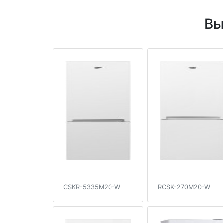
Вы
CSKR-5335M20-W
RCSK-270M20-W