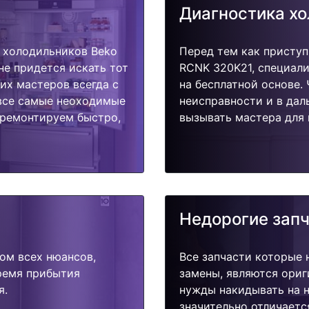
Диагностика х
 холодильников Beko
Перед тем как приступ
не придется искать тот
RCNK 320K21, специали
их мастеров всегда с
на бесплатной основе.
 все самые неоходимые
неисправности и в дал
тремонтируем быстро,
вызывать мастера для 
Недорогие зап
ом всех нюансов,
Все запчасти которые 
время прибытия
замены, являются ориг
я.
нужды накидывать на н
значительно отличаетс