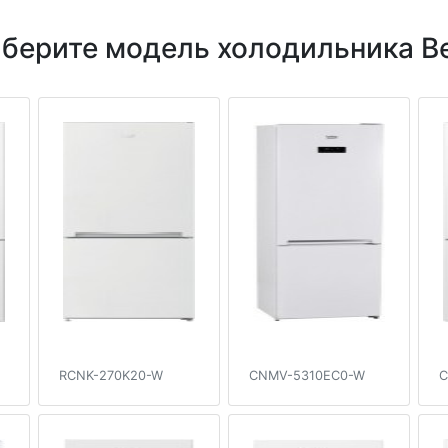
берите модель холодильника B
RCNK-270K20-W
CNMV-5310EC0-W
C