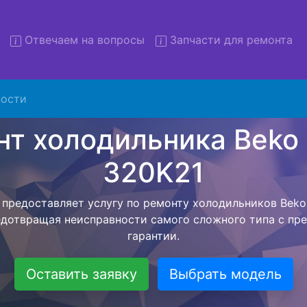
Отвечаем на вопросы
Запчасти для ремонта
 холодильников Beko RCNK
с вывозом
ости
льников с вывозом - чтобы клиент не тратил свое вре
ьерской службы, наш мастер сам заберет холодильни
твезет в сервисный центр. Ремонт холодильника Beko 
ся внутри сервисного центра, тем самым Вам не пред
 закончит с ремонтом. Перед тем как холодильная техн
ывается конечная стоимость работ и в дальнейшем фик
бесплатных услуг от компании - Доставка холодильник
специалиста, консультирование и диагностика.
Оставить заявку
Выбрать модель