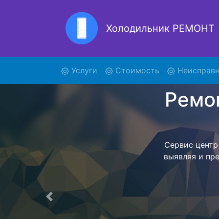
Холодильник РЕМОНТ
Ремонт
(current)
Услуги
Стоимость
Неисправн
Ремонт холоди
поиски кур
320K21 и о
осуществляет
мастера как
согласов
Перечень 
Предыдущая