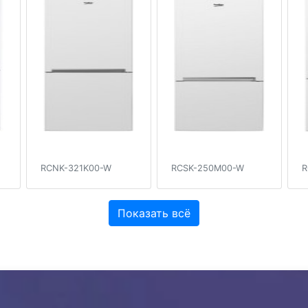
RCNK-321K00-W
RCSK-250M00-W
R
Показать всё