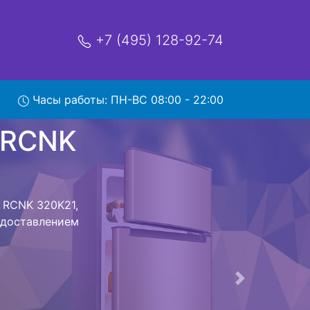
+7 (495) 128-92-74
 320K21
Часы работы: ПН-ВС 08:00 - 22:00
мя и деньги на
к Beko RCNK
RCNK 320K21
стоит ожидать
ика сдается,
сируется.
ов , выезд
Следующая