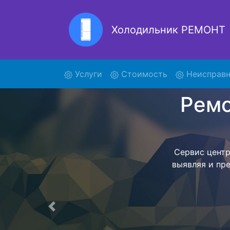
Холодильник РЕМОНТ
Ремон
(current)
Услуги
Стоимость
Неисправн
Ремонт холоди
поиски ку
835020 и о
осуществляет
мастера как
согласов
Перечень 
Предыдущая