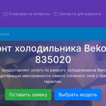
Отвечаем на вопросы
Запчасти для ремонта
т холодильников Beko CSU 
с вывозом
ости
льников с вывозом - чтобы клиент не тратил свое вре
рьерской службы, наш мастер сам заберет холодильни
твезет в сервисный центр. Ремонт холодильника Beko
ся внутри сервисного центра, тем самым Вам не пред
 закончит с ремонтом. Перед тем как холодильная техн
ывается конечная стоимость работ и в дальнейшем фик
бесплатных услуг от компании - Доставка холодильник
специалиста, консультирование и диагностика.
Оставить заявку
Выбрать модель