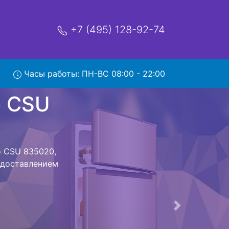
+7 (495) 128-92-74
835020
Часы работы: ПН-ВС 08:00 - 22:00
мя и деньги на
к Beko CSU
 CSU 835020
стоит ожидать
ика сдается,
сируется.
ов , выезд
Следующая