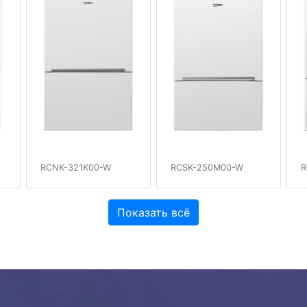
RCNK-321K00-W
RCSK-250M00-W
R
Показать всё