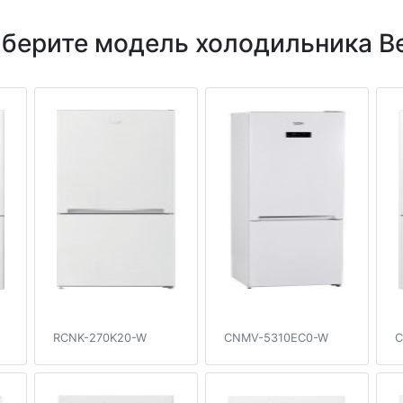
берите модель холодильника B
RCNK-270K20-W
CNMV-5310EC0-W
C