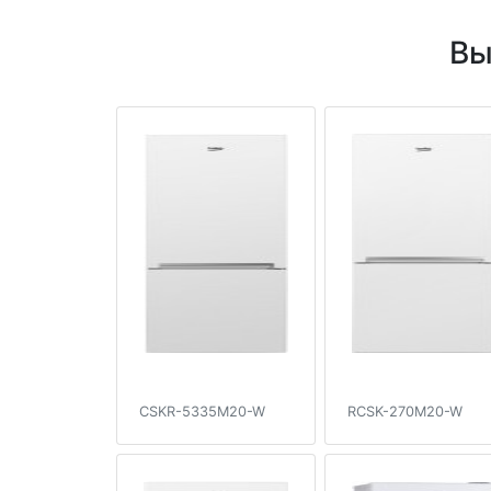
Вы
CSKR-5335M20-W
RCSK-270M20-W