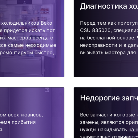
Диагностика х
 холодильников Beko
Перед тем как приступ
е придется искать тот
CSU 835020, специалис
их мастеров всегда с
на бесплатной основе.
 все самые неоходимые
неисправности и в дал
тремонтируем быстро,
вызывать мастера для 
Недорогие зап
ом всех нюансов,
Все запчасти которые 
время прибытия
замены, являются ориг
я.
нужды накидывать на н
значительно отличаетс