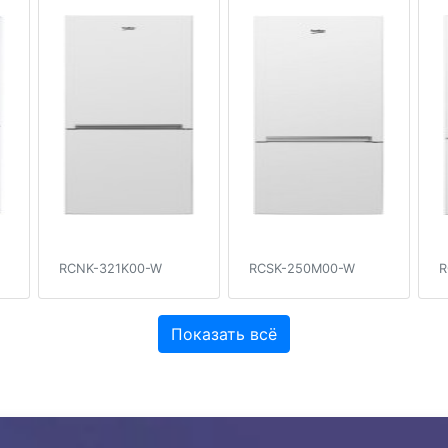
RCNK-321K00-W
RCSK-250M00-W
R
Показать всё