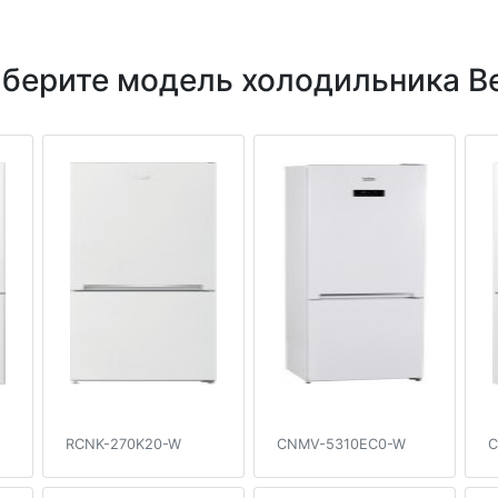
берите модель холодильника B
RCNK-270K20-W
CNMV-5310EC0-W
C