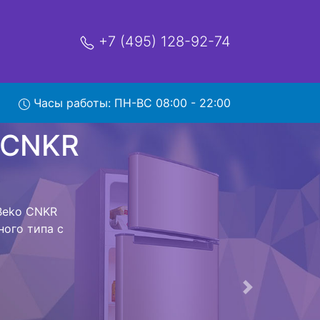
+7 (495) 128-92-74
NKR
Часы работы: ПН-ВС 08:00 - 22:00
мя и деньги на
к Beko CNKR
Beko CNKR
ым Вам не
к холодильная
 дальнейшем
лодильников ,
Следующая