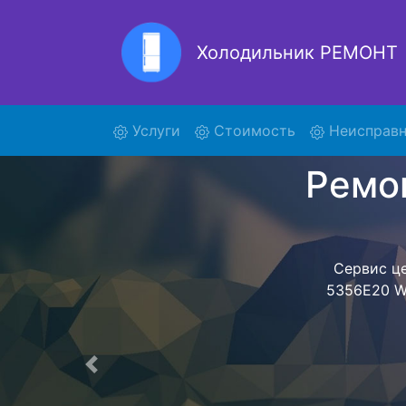
Холодильник РЕМОНТ
Ре
(current)
Услуги
Стоимость
Неисправн
Ремонт холоди
поиски кур
5356E20 
5356E20 
предстоит ож
техника сд
фиксируется.
Предыдущая