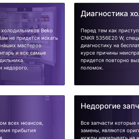
Диагностика х
 холодильников Beko
Перед тем как приступ
Вам не придется искать
CNKR 5356E20 W, спец
у наших мастеров
диагностику на беспла
ентарь и все самые
курсе причины неиспра
дильника.
придется повторно выз
и недорого.
поломок.
Недорогие зап
ом всех нюансов,
Все запчасти которые 
время прибытия
замены, являются ориг
я.
нужды накидывать на н