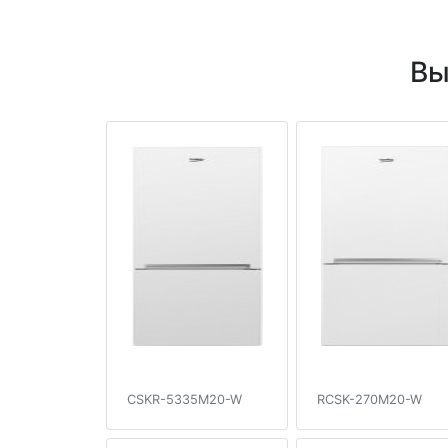
Вы
CSKR-5335M20-W
RCSK-270M20-W