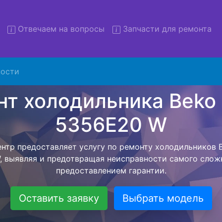
Отвечаем на вопросы
Запчасти для ремонта
монт холодильников Beko C
5356E20 W с вывозом
ости
льников с вывозом - чтобы клиент не тратил свое вре
ьерской службы, наш мастер сам заберет холодильни
W и отвезет в сервисный центр. Ремонт холодильника 
W осуществляется внутри сервисного центра, тем сам
идать мастера как закончит с ремонтом. Перед тем ка
ается, согласовывается конечная стоимость работ и в
 Перечень бесплатных услуг от компании - Доставка хо
выезд специалиста, консультирование и диагностика.
Оставить заявку
Выбрать модель