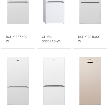
RCNK-335K00-
CNMV-
RCNK-321K00-
W
5335EA0-W
W