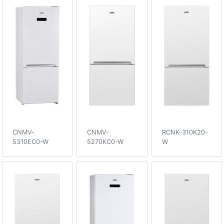
CNMV-
CNMV-
RCNK-310K20-
5310EC0-W
5270KC0-W
W