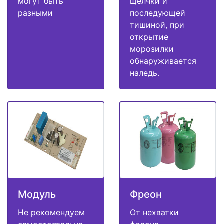
могут быть
щелчки и
разными
последующей
тишиной, при
открытие
морозилки
обнаруживается
наледь.
Модуль
Фреон
Не рекомендуем
От нехватки