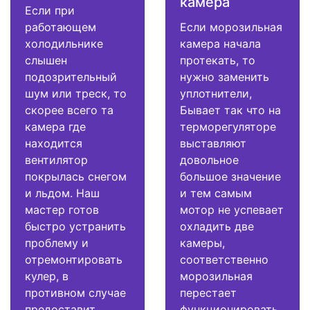
камера
Если при
работающем
Если морозильная
холодильнике
камера начала
слышен
протекать, то
подозрительный
нужно заменить
шум или треск, то
уплотнители,
скорее всего та
Бывает так что на
камера где
терморегуляторе
находится
выставляют
вентилятор
довольное
покрылась снегом
большое значение
и льдом. Наш
и тем самым
мастер готов
мотор не успевает
быстро устранить
охладить две
проблему и
камеры,
отремонтировать
соответственно
кулер, в
морозильная
противном случае
перестает
предоставит
функционировать.