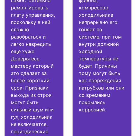
самостоятельно
фреона,
ремонтировать
компрессор
плату управления,
холодильника
поскольку в ней
непрерывно его
сложно
гоняет по
разобраться и
системе, при том
легко навредить
внутри должной
еще хуже.
холодной
Доверьтесь
температуры не
мастеру который
будет. Причины
это сделает за
тому могут быть
более короткий
как повреждения
срок. Признаки
патрубков или они
выхода из строя
со временем
могут быть
покрылись
сильный шум или
коррозией.
гул, холодильник
не включается,
периодические