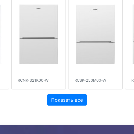
RCNK-321K00-W
RCSK-250M00-W
R
Показать всё