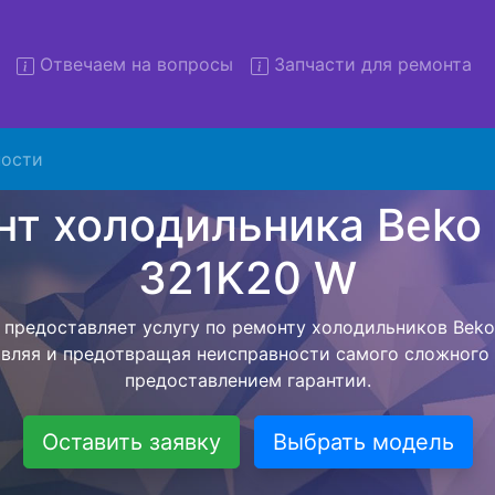
Отвечаем на вопросы
Запчасти для ремонта
 холодильников Beko RCNK
W с вывозом
ости
льников с вывозом - чтобы клиент не тратил свое вре
ьерской службы, наш мастер сам заберет холодильни
твезет в сервисный центр. Ремонт холодильника Beko 
ся внутри сервисного центра, тем самым Вам не пред
 закончит с ремонтом. Перед тем как холодильная техн
ывается конечная стоимость работ и в дальнейшем фик
бесплатных услуг от компании - Доставка холодильник
специалиста, консультирование и диагностика.
Оставить заявку
Выбрать модель