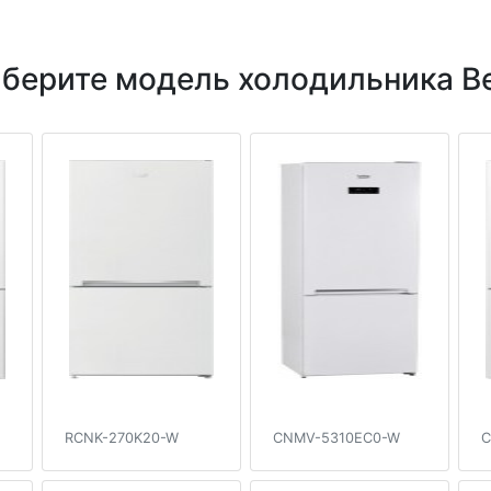
берите модель холодильника B
RCNK-270K20-W
CNMV-5310EC0-W
C