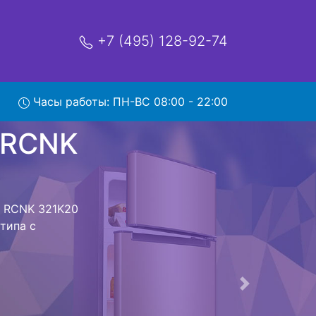
+7 (495) 128-92-74
 321K20
Часы работы: ПН-ВС 08:00 - 22:00
мя и деньги на
к Beko RCNK
RCNK 321K20 W
стоит ожидать
ика сдается,
сируется.
ов , выезд
Следующая