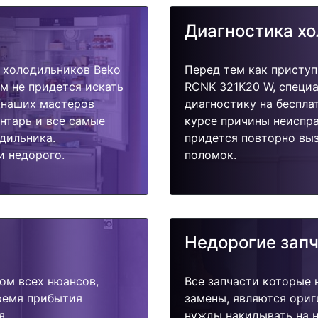
Диагностика х
 холодильников Beko
Перед тем как приступ
м не придется искать
RCNK 321K20 W, специа
у наших мастеров
диагностику на беспла
ентарь и все самые
курсе причины неиспра
дильника.
придется повторно выз
и недорого.
поломок.
Недорогие зап
ом всех нюансов,
Все запчасти которые 
время прибытия
замены, являются ориг
я.
нужды накидывать на н