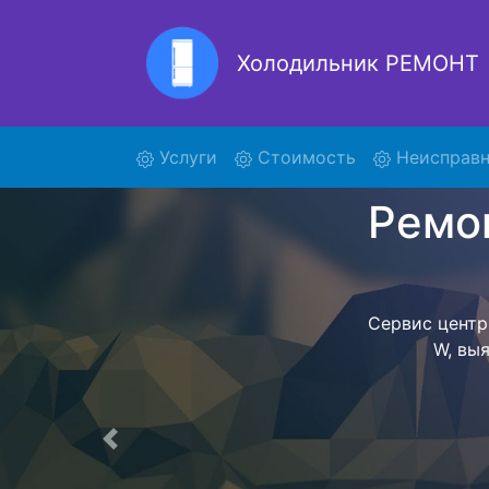
Холодильник РЕМОНТ
Ремонт
(current)
Услуги
Стоимость
Неисправн
Ремонт холоди
поиски кур
321K20 W и о
осуществляет
мастера как
согласов
Перечень 
Предыдущая