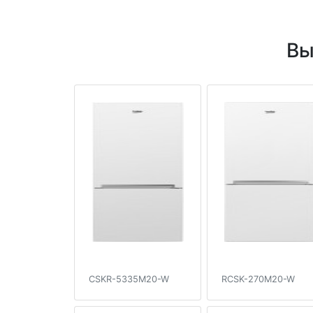
Вы
CSKR-5335M20-W
RCSK-270M20-W