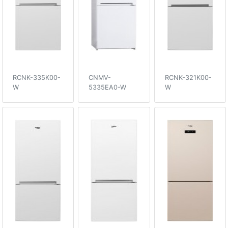
RCNK-335K00-
CNMV-
RCNK-321K00-
W
5335EA0-W
W