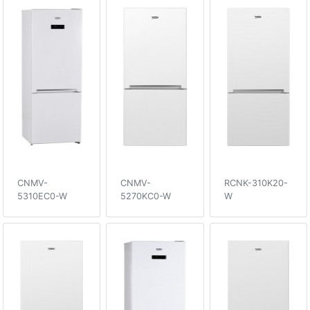
CNMV-
CNMV-
RCNK-310K20-
5310EC0-W
5270KC0-W
W