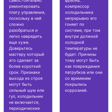
самостоятельно
фреона,
ремонтировать
компрессор
плату управления,
холодильника
поскольку в ней
непрерывно его
сложно
гоняет по
разобраться и
системе, при том
легко навредить
внутри должной
еще хуже.
холодной
Доверьтесь
температуры не
мастеру который
будет. Причины
это сделает за
тому могут быть
более короткий
как повреждения
срок. Признаки
патрубков или они
выхода из строя
со временем
могут быть
покрылись
сильный шум или
коррозией.
гул, холодильник
не включается,
периодические