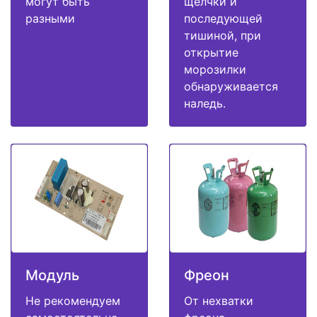
могут быть
щелчки и
разными
последующей
тишиной, при
открытие
морозилки
обнаруживается
наледь.
Модуль
Фреон
Не рекомендуем
От нехватки