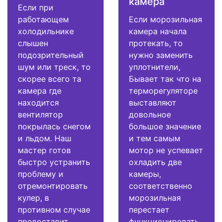
камера
Если при
работающем
Если морозильная
холодильнике
камера начала
слышен
протекать, то
подозрительный
нужно заменить
шум или треск, то
уплотнители,
скорее всего та
Бывает так что на
камера где
терморегуляторе
находится
выставляют
вентилятор
довольное
покрылась снегом
большое значение
и льдом. Наш
и тем самым
мастер готов
мотор не успевает
быстро устранить
охладить две
проблему и
камеры,
отремонтировать
соответственно
кулер, в
морозильная
противном случае
перестает
предоставит
функционировать.