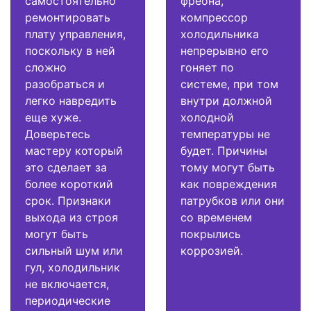
самостоятельно
фреона,
ремонтировать
компрессор
плату управления,
холодильника
поскольку в ней
непрерывно его
сложно
гоняет по
разобраться и
системе, при том
легко навредить
внутри должной
еще хуже.
холодной
Доверьтесь
температуры не
мастеру который
будет. Причины
это сделает за
тому могут быть
более короткий
как повреждения
срок. Признаки
патрубков или они
выхода из строя
со временем
могут быть
покрылись
сильный шум или
коррозией.
гул, холодильник
не включается,
периодические