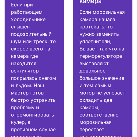
камера
Если при
работающем
Если морозильная
холодильнике
камера начала
слышен
протекать, то
подозрительный
нужно заменить
шум или треск, то
уплотнители,
скорее всего та
Бывает так что на
камера где
терморегуляторе
находится
выставляют
вентилятор
довольное
покрылась снегом
большое значение
и льдом. Наш
и тем самым
мастер готов
мотор не успевает
быстро устранить
охладить две
проблему и
камеры,
отремонтировать
соответственно
кулер, в
морозильная
противном случае
перестает
предоставит
функционировать.