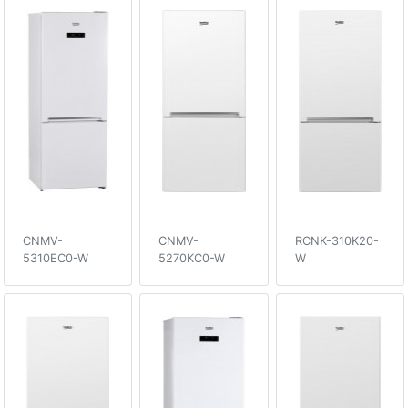
CNMV-
CNMV-
RCNK-310K20-
5310EC0-W
5270KC0-W
W