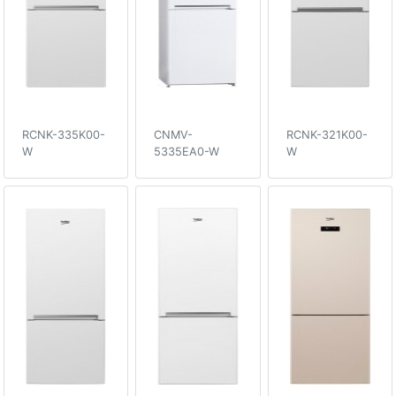
RCNK-335K00-
CNMV-
RCNK-321K00-
W
5335EA0-W
W