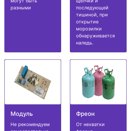
могут быть
щелчки и
разными
последующей
тишиной, при
открытие
морозилки
обнаруживается
наледь.
Модуль
Фреон
Не рекомендуем
От нехватки