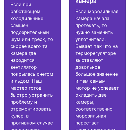
камера
Если при
работающем
Если морозильная
холодильнике
камера начала
слышен
протекать, то
подозрительный
нужно заменить
шум или треск, то
уплотнители,
скорее всего та
Бывает так что на
камера где
терморегуляторе
находится
выставляют
вентилятор
довольное
покрылась снегом
большое значение
и льдом. Наш
и тем самым
мастер готов
мотор не успевает
быстро устранить
охладить две
проблему и
камеры,
отремонтировать
соответственно
кулер, в
морозильная
противном случае
перестает
предоставит
функционировать.