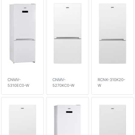
CNMV-
CNMV-
RCNK-310K20-
5310EC0-W
5270KC0-W
W