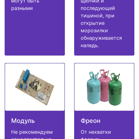
могут быть
щелчки и
разными
последующей
тишиной, при
открытие
морозилки
обнаруживается
наледь.
Модуль
Фреон
Не рекомендуем
От нехватки