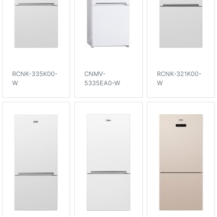
RCNK-335K00-
CNMV-
RCNK-321K00-
W
5335EA0-W
W