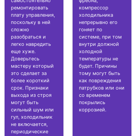
самостоятельно
фреона,
ремонтировать
компрессор
плату управления,
холодильника
поскольку в ней
непрерывно его
сложно
гоняет по
разобраться и
системе, при том
легко навредить
внутри должной
еще хуже.
холодной
Доверьтесь
температуры не
мастеру который
будет. Причины
это сделает за
тому могут быть
более короткий
как повреждения
срок. Признаки
патрубков или они
выхода из строя
со временем
могут быть
покрылись
сильный шум или
коррозией.
гул, холодильник
не включается,
периодические