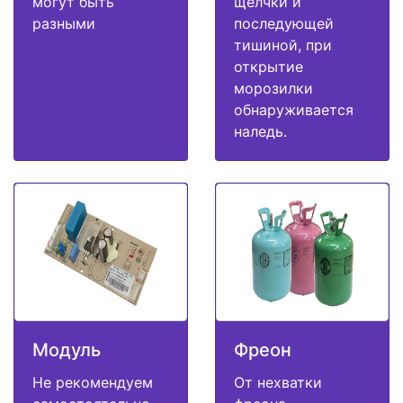
могут быть
щелчки и
разными
последующей
тишиной, при
открытие
морозилки
обнаруживается
наледь.
Модуль
Фреон
Не рекомендуем
От нехватки