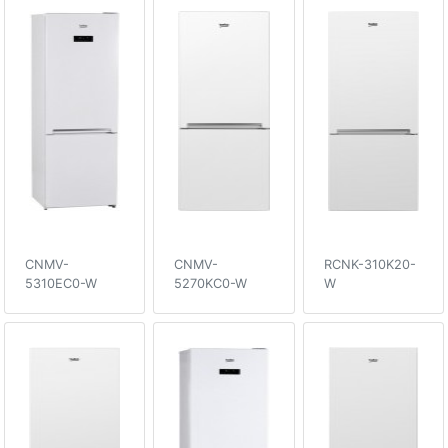
CNMV-
CNMV-
RCNK-310K20-
5310EC0-W
5270KC0-W
W