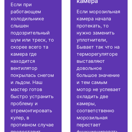
камера
Если при
работающем
Если морозильная
холодильнике
камера начала
слышен
протекать, то
подозрительный
нужно заменить
шум или треск, то
уплотнители,
скорее всего та
Бывает так что на
камера где
терморегуляторе
находится
выставляют
вентилятор
довольное
покрылась снегом
большое значение
и льдом. Наш
и тем самым
мастер готов
мотор не успевает
быстро устранить
охладить две
проблему и
камеры,
отремонтировать
соответственно
кулер, в
морозильная
противном случае
перестает
предоставит
функционировать.