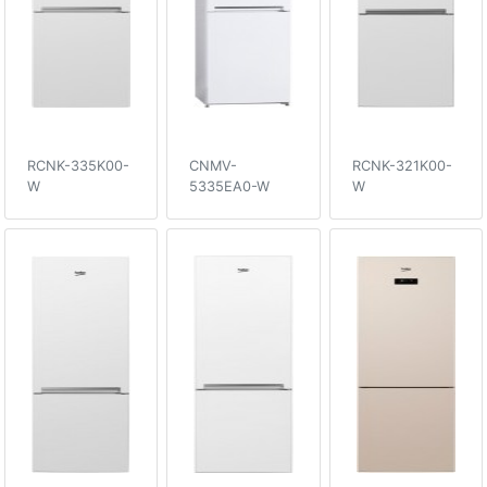
RCNK-335K00-
CNMV-
RCNK-321K00-
W
5335EA0-W
W