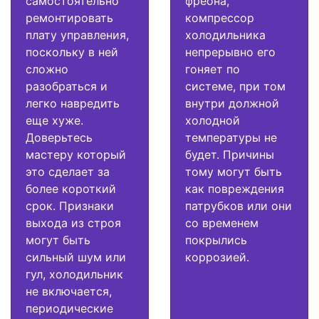
самостоятельно
фреона,
ремонтировать
компрессор
плату управления,
холодильника
поскольку в ней
непрерывно его
сложно
гоняет по
разобраться и
системе, при том
легко навредить
внутри должной
еще хуже.
холодной
Доверьтесь
температуры не
мастеру который
будет. Причины
это сделает за
тому могут быть
более короткий
как повреждения
срок. Признаки
патрубков или они
выхода из строя
со временем
могут быть
покрылись
сильный шум или
коррозией.
гул, холодильник
не включается,
периодические