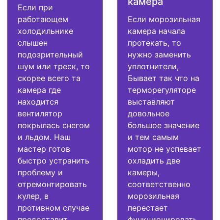
камера
Если при
работающем
Если морозильная
холодильнике
камера начала
слышен
протекать, то
подозрительный
нужно заменить
шум или треск, то
уплотнители,
скорее всего та
Бывает так что на
камера где
терморегуляторе
находится
выставляют
вентилятор
довольное
покрылась снегом
большое значение
и льдом. Наш
и тем самым
мастер готов
мотор не успевает
быстро устранить
охладить две
проблему и
камеры,
отремонтировать
соответственно
кулер, в
морозильная
противном случае
перестает
предоставит
функционировать.