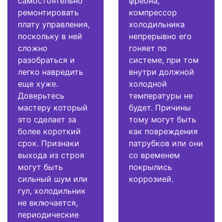
самостоятельно
фреона,
ремонтировать
компрессор
плату управления,
холодильника
поскольку в ней
непрерывно его
сложно
гоняет по
разобраться и
системе, при том
легко навредить
внутри должной
еще хуже.
холодной
Доверьтесь
температуры не
мастеру который
будет. Причины
это сделает за
тому могут быть
более короткий
как повреждения
срок. Признаки
патрубков или они
выхода из строя
со временем
могут быть
покрылись
сильный шум или
коррозией.
гул, холодильник
не включается,
периодические