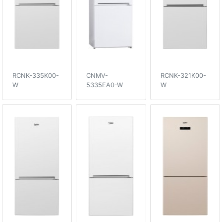
RCNK-335K00-
CNMV-
RCNK-321K00-
W
5335EA0-W
W