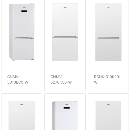
CNMV-
CNMV-
RCNK-310K20-
5310EC0-W
5270KC0-W
W