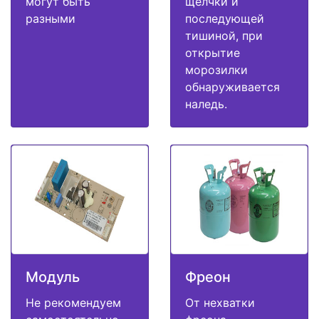
могут быть
щелчки и
разными
последующей
тишиной, при
открытие
морозилки
обнаруживается
наледь.
Модуль
Фреон
Не рекомендуем
От нехватки