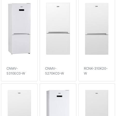
CNMV-
CNMV-
RCNK-310K20-
5310EC0-W
5270KC0-W
W