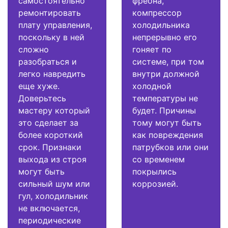
самостоятельно
фреона,
ремонтировать
компрессор
плату управления,
холодильника
поскольку в ней
непрерывно его
сложно
гоняет по
разобраться и
системе, при том
легко навредить
внутри должной
еще хуже.
холодной
Доверьтесь
температуры не
мастеру который
будет. Причины
это сделает за
тому могут быть
более короткий
как повреждения
срок. Признаки
патрубков или они
выхода из строя
со временем
могут быть
покрылись
сильный шум или
коррозией.
гул, холодильник
не включается,
периодические