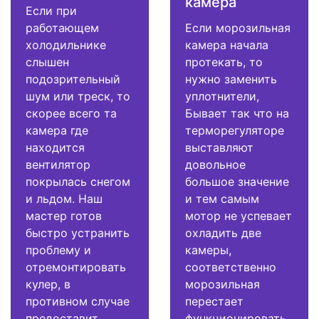
камера
Если при
работающем
Если морозильная
холодильнике
камера начала
слышен
протекать, то
подозрительный
нужно заменить
шум или треск, то
уплотнители,
скорее всего та
Бывает так что на
камера где
терморегуляторе
находится
выставляют
вентилятор
довольное
покрылась снегом
большое значение
и льдом. Наш
и тем самым
мастер готов
мотор не успевает
быстро устранить
охладить две
проблему и
камеры,
отремонтировать
соответственно
кулер, в
морозильная
противном случае
перестает
предоставит
функционировать.