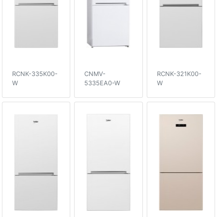
RCNK-335K00-
CNMV-
RCNK-321K00-
W
5335EA0-W
W