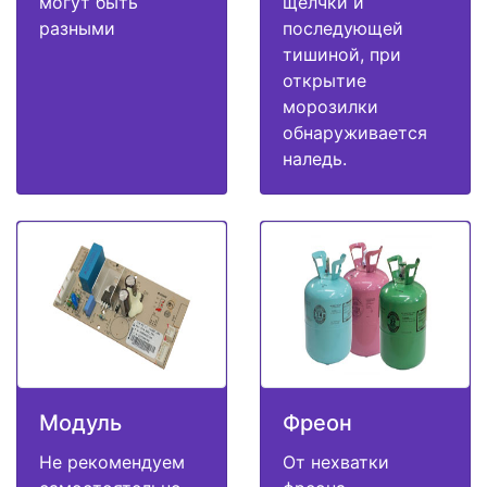
могут быть
щелчки и
разными
последующей
тишиной, при
открытие
морозилки
обнаруживается
наледь.
Модуль
Фреон
Не рекомендуем
От нехватки