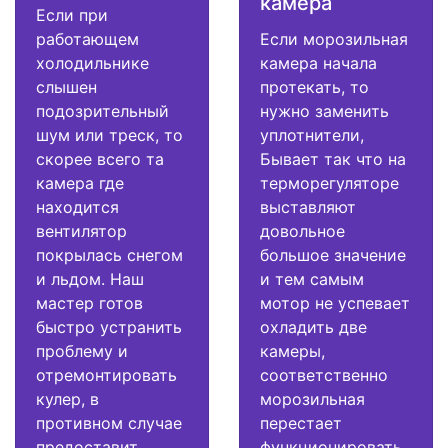
камера
Если при
работающем
Если морозильная
холодильнике
камера начала
слышен
протекать, то
подозрительный
нужно заменить
шум или треск, то
уплотнители,
скорее всего та
Бывает так что на
камера где
терморегуляторе
находится
выставляют
вентилятор
довольное
покрылась снегом
большое значение
и льдом. Наш
и тем самым
мастер готов
мотор не успевает
быстро устранить
охладить две
проблему и
камеры,
отремонтировать
соответственно
кулер, в
морозильная
противном случае
перестает
предоставит
функционировать.