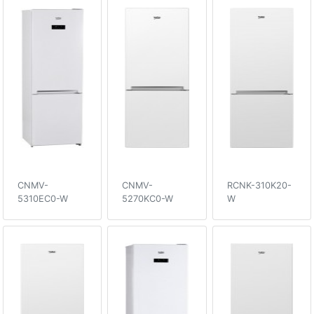
CNMV-
CNMV-
RCNK-310K20-
5310EC0-W
5270KC0-W
W