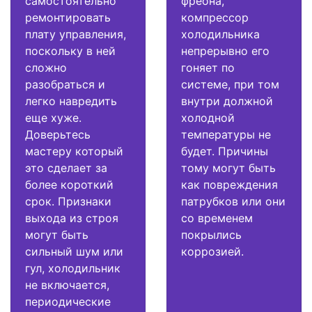
самостоятельно
фреона,
ремонтировать
компрессор
плату управления,
холодильника
поскольку в ней
непрерывно его
сложно
гоняет по
разобраться и
системе, при том
легко навредить
внутри должной
еще хуже.
холодной
Доверьтесь
температуры не
мастеру который
будет. Причины
это сделает за
тому могут быть
более короткий
как повреждения
срок. Признаки
патрубков или они
выхода из строя
со временем
могут быть
покрылись
сильный шум или
коррозией.
гул, холодильник
не включается,
периодические