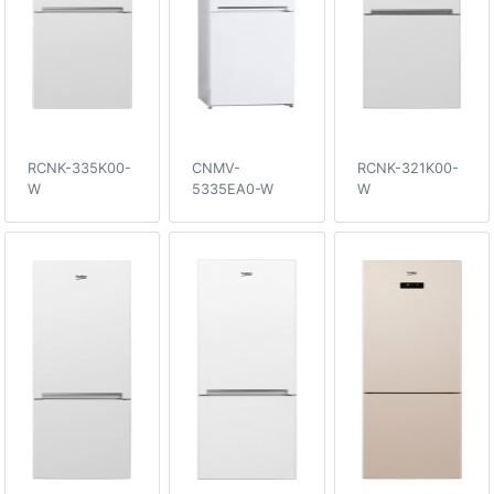
RCNK-335K00-
CNMV-
RCNK-321K00-
W
5335EA0-W
W