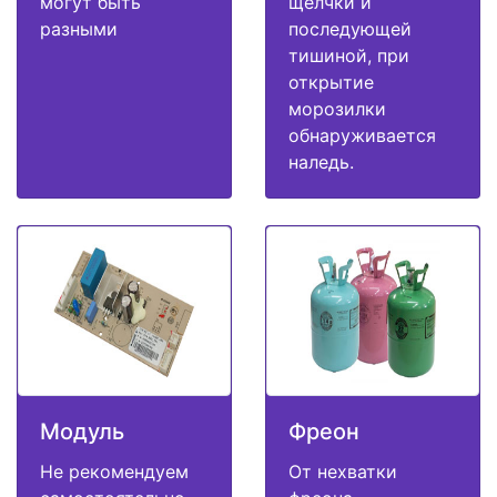
могут быть
щелчки и
разными
последующей
тишиной, при
открытие
морозилки
обнаруживается
наледь.
Модуль
Фреон
Не рекомендуем
От нехватки