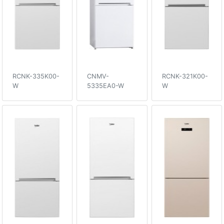
RCNK-335K00-
CNMV-
RCNK-321K00-
W
5335EA0-W
W