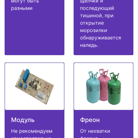
могут быть
щелчки и
разными
последующей
тишиной, при
открытие
морозилки
обнаруживается
наледь.
Модуль
Фреон
Не рекомендуем
От нехватки