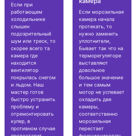
камера
Если при
работающем
Если морозильная
холодильнике
камера начала
слышен
протекать, то
подозрительный
нужно заменить
шум или треск, то
уплотнители,
скорее всего та
Бывает так что на
камера где
терморегуляторе
находится
выставляют
вентилятор
довольное
покрылась снегом
большое значение
и льдом. Наш
и тем самым
мастер готов
мотор не успевает
быстро устранить
охладить две
проблему и
камеры,
отремонтировать
соответственно
кулер, в
морозильная
противном случае
перестает
предоставит
функционировать.