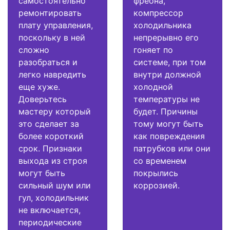
самостоятельно
фреона,
ремонтировать
компрессор
плату управления,
холодильника
поскольку в ней
непрерывно его
сложно
гоняет по
разобраться и
системе, при том
легко навредить
внутри должной
еще хуже.
холодной
Доверьтесь
температуры не
мастеру который
будет. Причины
это сделает за
тому могут быть
более короткий
как повреждения
срок. Признаки
патрубков или они
выхода из строя
со временем
могут быть
покрылись
сильный шум или
коррозией.
гул, холодильник
не включается,
периодические