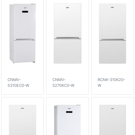
CNMV-
CNMV-
RCNK-310K20-
5310EC0-W
5270KC0-W
W