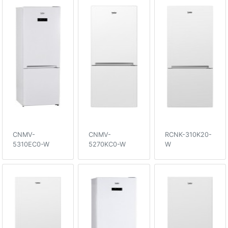
CNMV-
CNMV-
RCNK-310K20-
5310EC0-W
5270KC0-W
W