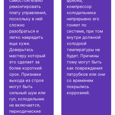
самостоятельно
фреона,
ремонтировать
компрессор
плату управления,
холодильника
поскольку в ней
непрерывно его
сложно
гоняет по
разобраться и
системе, при том
легко навредить
внутри должной
еще хуже.
холодной
Доверьтесь
температуры не
мастеру который
будет. Причины
это сделает за
тому могут быть
более короткий
как повреждения
срок. Признаки
патрубков или они
выхода из строя
со временем
могут быть
покрылись
сильный шум или
коррозией.
гул, холодильник
не включается,
периодические