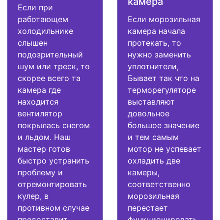
камера
Если при
работающем
Если морозильная
холодильнике
камера начала
слышен
протекать, то
подозрительный
нужно заменить
шум или треск, то
уплотнители,
скорее всего та
Бывает так что на
камера где
терморегуляторе
находится
выставляют
вентилятор
довольное
покрылась снегом
большое значение
и льдом. Наш
и тем самым
мастер готов
мотор не успевает
быстро устранить
охладить две
проблему и
камеры,
отремонтировать
соответственно
кулер, в
морозильная
противном случае
перестает
предоставит
функционировать.