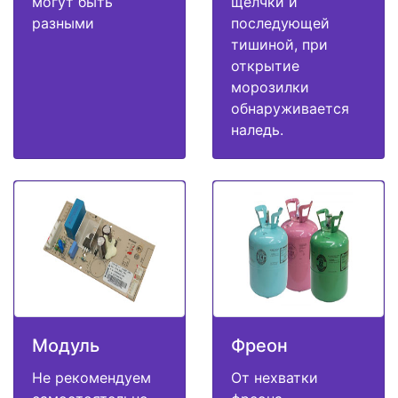
могут быть
щелчки и
разными
последующей
тишиной, при
открытие
морозилки
обнаруживается
наледь.
Модуль
Фреон
Не рекомендуем
От нехватки