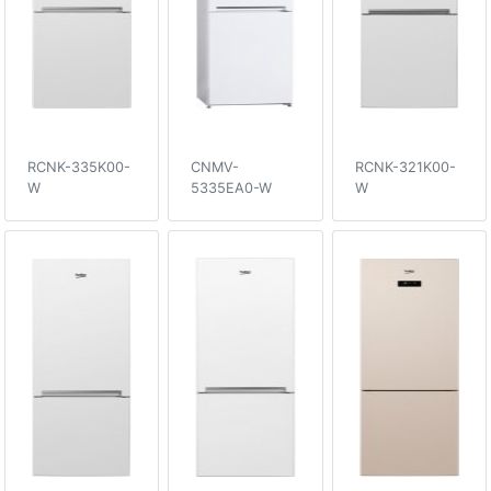
RCNK-335K00-
CNMV-
RCNK-321K00-
W
5335EA0-W
W