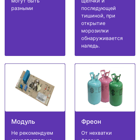
могут быть
щелчки и
разными
последующей
тишиной, при
открытие
морозилки
обнаруживается
наледь.
Модуль
Фреон
Не рекомендуем
От нехватки