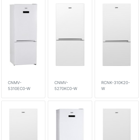
CNMV-
CNMV-
RCNK-310K20-
5310EC0-W
5270KC0-W
W