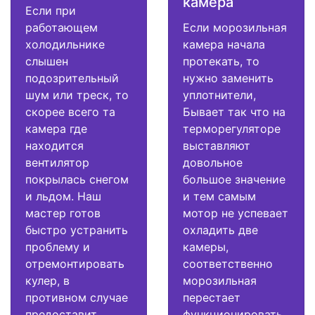
камера
Если при
работающем
Если морозильная
холодильнике
камера начала
слышен
протекать, то
подозрительный
нужно заменить
шум или треск, то
уплотнители,
скорее всего та
Бывает так что на
камера где
терморегуляторе
находится
выставляют
вентилятор
довольное
покрылась снегом
большое значение
и льдом. Наш
и тем самым
мастер готов
мотор не успевает
быстро устранить
охладить две
проблему и
камеры,
отремонтировать
соответственно
кулер, в
морозильная
противном случае
перестает
предоставит
функционировать.