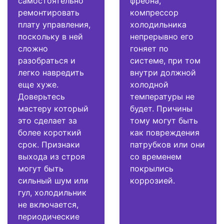
самостоятельно
фреона,
ремонтировать
компрессор
плату управления,
холодильника
поскольку в ней
непрерывно его
сложно
гоняет по
разобраться и
системе, при том
легко навредить
внутри должной
еще хуже.
холодной
Доверьтесь
температуры не
мастеру который
будет. Причины
это сделает за
тому могут быть
более короткий
как повреждения
срок. Признаки
патрубков или они
выхода из строя
со временем
могут быть
покрылись
сильный шум или
коррозией.
гул, холодильник
не включается,
периодические