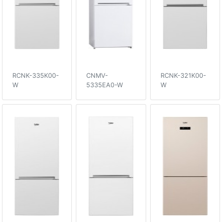
RCNK-335K00-
CNMV-
RCNK-321K00-
W
5335EA0-W
W