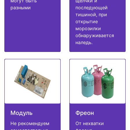
могут быть
щелчки и
разными
последующей
тишиной, при
открытие
морозилки
обнаруживается
наледь.
Модуль
Фреон
Не рекомендуем
От нехватки