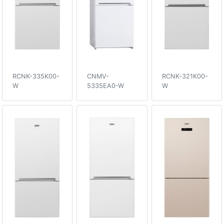
RCNK-335K00-
CNMV-
RCNK-321K00-
W
5335EA0-W
W