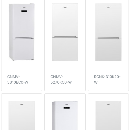
CNMV-
CNMV-
RCNK-310K20-
5310EC0-W
5270KC0-W
W