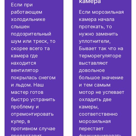
камера
Если при
работающем
Если морозильная
холодильнике
камера начала
слышен
протекать, то
подозрительный
нужно заменить
шум или треск, то
уплотнители,
скорее всего та
Бывает так что на
камера где
терморегуляторе
находится
выставляют
вентилятор
довольное
покрылась снегом
большое значение
и льдом. Наш
и тем самым
мастер готов
мотор не успевает
быстро устранить
охладить две
проблему и
камеры,
отремонтировать
соответственно
кулер, в
морозильная
противном случае
перестает
предоставит
функционировать.