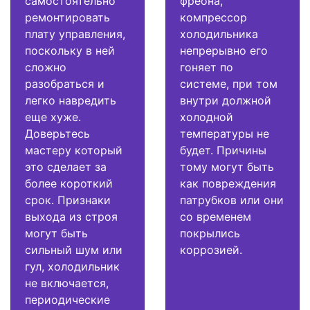
самостоятельно
фреона,
ремонтировать
компрессор
плату управления,
холодильника
поскольку в ней
непрерывно его
сложно
гоняет по
разобраться и
системе, при том
легко навредить
внутри должной
еще хуже.
холодной
Доверьтесь
температуры не
мастеру который
будет. Причины
это сделает за
тому могут быть
более короткий
как повреждения
срок. Признаки
патрубков или они
выхода из строя
со временем
могут быть
покрылись
сильный шум или
коррозией.
гул, холодильник
не включается,
периодические