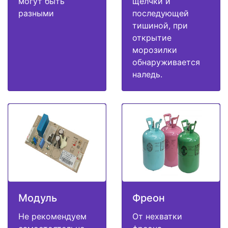
могут быть
щелчки и
разными
последующей
тишиной, при
открытие
морозилки
обнаруживается
наледь.
Модуль
Фреон
Не рекомендуем
От нехватки