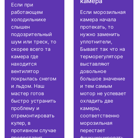
камера
Если при
работающем
Если морозильная
холодильнике
камера начала
слышен
протекать, то
подозрительный
нужно заменить
шум или треск, то
уплотнители,
скорее всего та
Бывает так что на
камера где
терморегуляторе
находится
выставляют
вентилятор
довольное
покрылась снегом
большое значение
и льдом. Наш
и тем самым
мастер готов
мотор не успевает
быстро устранить
охладить две
проблему и
камеры,
отремонтировать
соответственно
кулер, в
морозильная
противном случае
перестает
предоставит
функционировать.