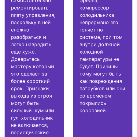
самостоятельно
фреона,
ремонтировать
компрессор
плату управления,
холодильника
поскольку в ней
непрерывно его
сложно
гоняет по
разобраться и
системе, при том
легко навредить
внутри должной
еще хуже.
холодной
Доверьтесь
температуры не
мастеру который
будет. Причины
это сделает за
тому могут быть
более короткий
как повреждения
срок. Признаки
патрубков или они
выхода из строя
со временем
могут быть
покрылись
сильный шум или
коррозией.
гул, холодильник
не включается,
периодические