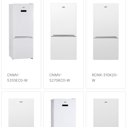
CNMV-
CNMV-
RCNK-310K20-
5310EC0-W
5270KC0-W
W