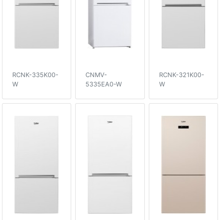
RCNK-335K00-
CNMV-
RCNK-321K00-
W
5335EA0-W
W