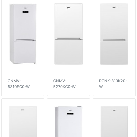
CNMV-
CNMV-
RCNK-310K20-
5310EC0-W
5270KC0-W
W