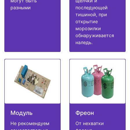
могут быть
щелчки и
разными
последующей
тишиной, при
открытие
морозилки
обнаруживается
наледь.
Модуль
Фреон
Не рекомендуем
От нехватки