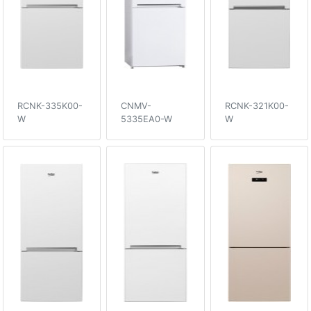
RCNK-335K00-
CNMV-
RCNK-321K00-
W
5335EA0-W
W