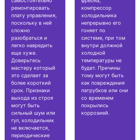
самостоятельно
фреона,
ремонтировать
компрессор
плату управления,
холодильника
поскольку в ней
непрерывно его
сложно
гоняет по
разобраться и
системе, при том
легко навредить
внутри должной
еще хуже.
холодной
Доверьтесь
температуры не
мастеру который
будет. Причины
это сделает за
тому могут быть
более короткий
как повреждения
срок. Признаки
патрубков или они
выхода из строя
со временем
могут быть
покрылись
сильный шум или
коррозией.
гул, холодильник
не включается,
периодические