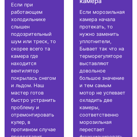
камера
Если при
работающем
Если морозильная
холодильнике
камера начала
слышен
протекать, то
подозрительный
нужно заменить
шум или треск, то
уплотнители,
скорее всего та
Бывает так что на
камера где
терморегуляторе
находится
выставляют
вентилятор
довольное
покрылась снегом
большое значение
и льдом. Наш
и тем самым
мастер готов
мотор не успевает
быстро устранить
охладить две
проблему и
камеры,
отремонтировать
соответственно
кулер, в
морозильная
противном случае
перестает
предоставит
функционировать.