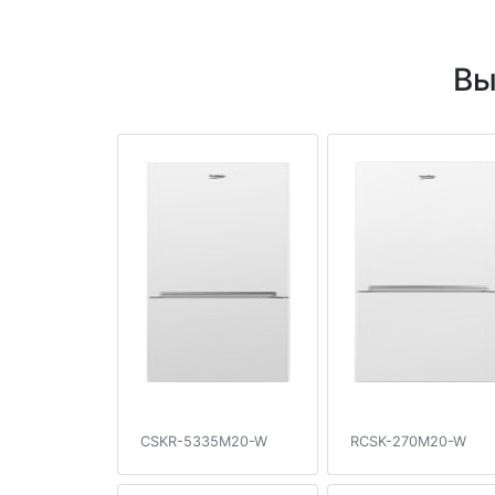
Вы
CSKR-5335M20-W
RCSK-270M20-W