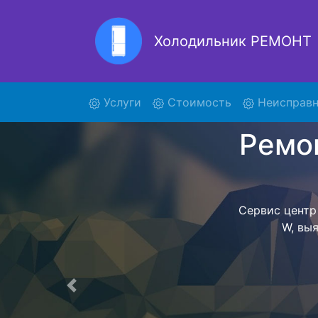
Холодильник РЕМОНТ
Ремонт
(current)
Услуги
Стоимость
Неисправн
Ремонт холоди
поиски кур
296E20 W и 
W осущест
ожидать мас
сдается, согл
Перечень 
Предыдущая