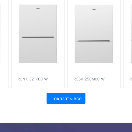
RCNK-321K00-W
RCSK-250M00-W
R
Показать всё