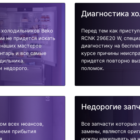
Диагностика х
 холодильников Beko
Перед тем как приступ
м не придется искать
RCNK 296E20 W, специ
у наших мастеров
диагностику на беспла
ентарь и все самые
курсе причины неиспра
дильника.
придется повторно выз
и недорого.
поломок.
Недорогие зап
ом всех нюансов,
Все запчасти которые 
время прибытия
замены, являются ориг
я.
нужды накидывать на н