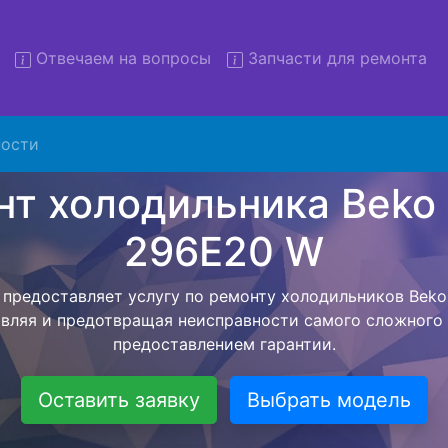
Отвечаем на вопросы
Запчасти для ремонта
 холодильников Beko RCNK
W с вывозом
ости
льников с вывозом - чтобы клиент не тратил свое вре
ьерской службы, наш мастер сам заберет холодильни
отвезет в сервисный центр. Ремонт холодильника Beko
вляется внутри сервисного центра, тем самым Вам не
тера как закончит с ремонтом. Перед тем как холодил
асовывается конечная стоимость работ и в дальнейше
бесплатных услуг от компании - Доставка холодильник
специалиста, консультирование и диагностика.
Оставить заявку
Выбрать модель