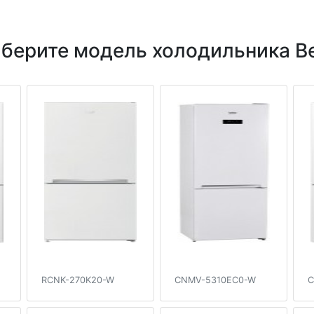
берите модель холодильника B
RCNK-270K20-W
CNMV-5310EC0-W
C