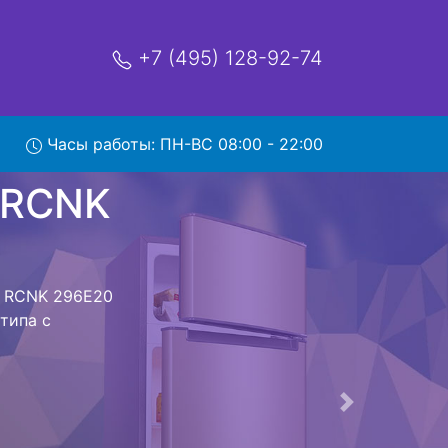
+7 (495) 128-92-74
 296E20
Часы работы: ПН-ВС 08:00 - 22:00
мя и деньги на
к Beko RCNK
 RCNK 296E20
 предстоит
ьная техника
м фиксируется.
ов , выезд
Следующая