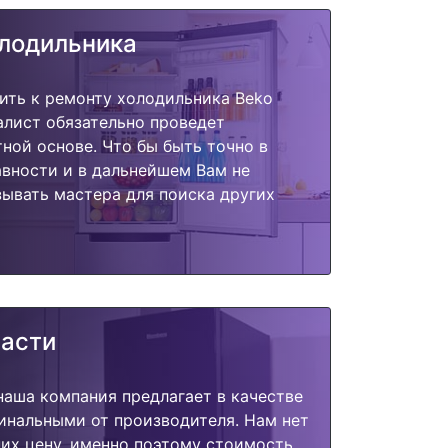
олодильника
ить к ремонту холодильника Beko
алист обязательно проведет
тной основе. Что бы быть точно в
вности и в дальнейшем Вам не
ывать мастера для поиска других
части
наша компания предлагает в качестве
инальными от производителя. Нам нет
их цену, именно поэтому стоимость