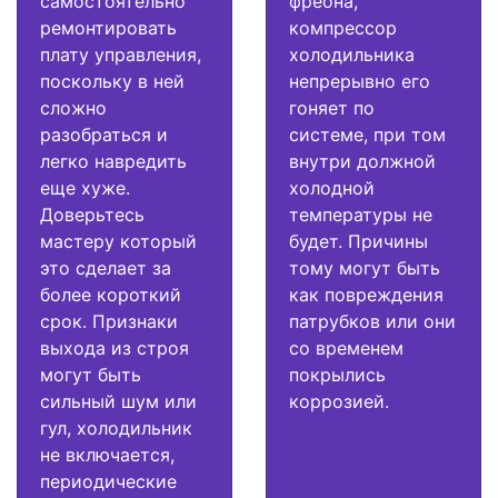
самостоятельно
фреона,
ремонтировать
компрессор
плату управления,
холодильника
поскольку в ней
непрерывно его
сложно
гоняет по
разобраться и
системе, при том
легко навредить
внутри должной
еще хуже.
холодной
Доверьтесь
температуры не
мастеру который
будет. Причины
это сделает за
тому могут быть
более короткий
как повреждения
срок. Признаки
патрубков или они
выхода из строя
со временем
могут быть
покрылись
сильный шум или
коррозией.
гул, холодильник
не включается,
периодические