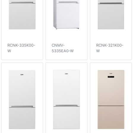
RCNK-335K00-
CNMV-
RCNK-321K00-
W
5335EA0-W
W