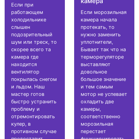
камера
Если при
работающем
Если морозильная
холодильнике
камера начала
слышен
протекать, то
подозрительный
нужно заменить
шум или треск, то
уплотнители,
скорее всего та
Бывает так что на
камера где
терморегуляторе
находится
выставляют
вентилятор
довольное
покрылась снегом
большое значение
и льдом. Наш
и тем самым
мастер готов
мотор не успевает
быстро устранить
охладить две
проблему и
камеры,
отремонтировать
соответственно
кулер, в
морозильная
противном случае
перестает
предоставит
функционировать.