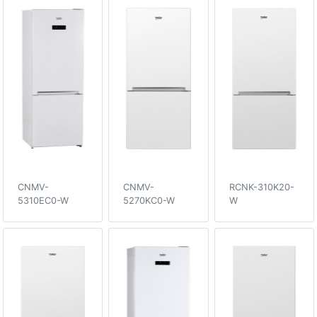
CNMV-
CNMV-
RCNK-310K20-
5310EC0-W
5270KC0-W
W