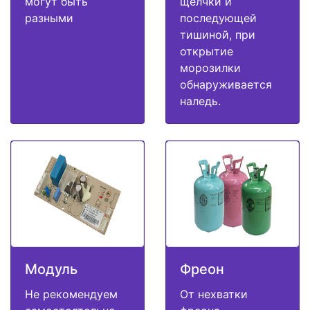
могут быть
щелчки и
разными
последующей
тишиной, при
открытие
морозилки
обнаруживается
наледь.
Модуль
Фреон
Не рекомендуем
От нехватки