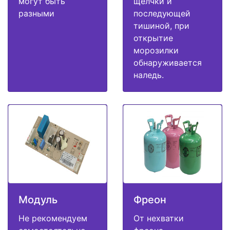
могут быть
щелчки и
разными
последующей
тишиной, при
открытие
морозилки
обнаруживается
наледь.
Модуль
Фреон
Не рекомендуем
От нехватки