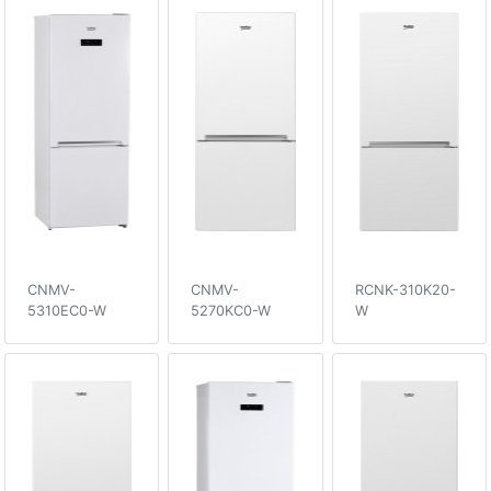
CNMV-
CNMV-
RCNK-310K20-
5310EC0-W
5270KC0-W
W