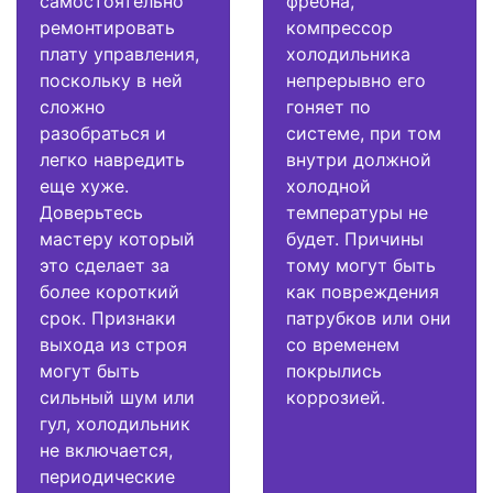
самостоятельно
фреона,
ремонтировать
компрессор
плату управления,
холодильника
поскольку в ней
непрерывно его
сложно
гоняет по
разобраться и
системе, при том
легко навредить
внутри должной
еще хуже.
холодной
Доверьтесь
температуры не
мастеру который
будет. Причины
это сделает за
тому могут быть
более короткий
как повреждения
срок. Признаки
патрубков или они
выхода из строя
со временем
могут быть
покрылись
сильный шум или
коррозией.
гул, холодильник
не включается,
периодические