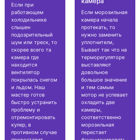
камера
Если при
работающем
Если морозильная
холодильнике
камера начала
слышен
протекать, то
подозрительный
нужно заменить
шум или треск, то
уплотнители,
скорее всего та
Бывает так что на
камера где
терморегуляторе
находится
выставляют
вентилятор
довольное
покрылась снегом
большое значение
и льдом. Наш
и тем самым
мастер готов
мотор не успевает
быстро устранить
охладить две
проблему и
камеры,
отремонтировать
соответственно
кулер, в
морозильная
противном случае
перестает
предоставит
функционировать.