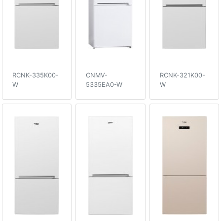
RCNK-335K00-
CNMV-
RCNK-321K00-
W
5335EA0-W
W