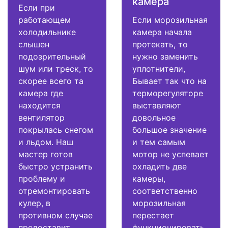
камера
Если при
работающем
Если морозильная
холодильнике
камера начала
слышен
протекать, то
подозрительный
нужно заменить
шум или треск, то
уплотнители,
скорее всего та
Бывает так что на
камера где
терморегуляторе
находится
выставляют
вентилятор
довольное
покрылась снегом
большое значение
и льдом. Наш
и тем самым
мастер готов
мотор не успевает
быстро устранить
охладить две
проблему и
камеры,
отремонтировать
соответственно
кулер, в
морозильная
противном случае
перестает
предоставит
функционировать.