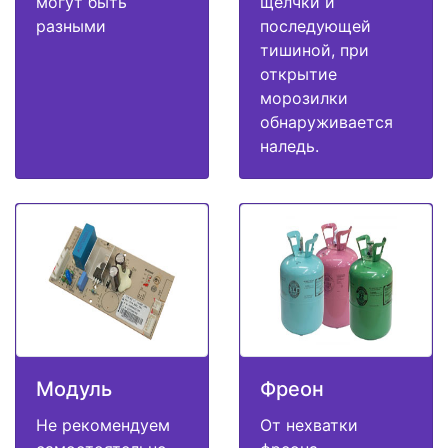
могут быть
щелчки и
разными
последующей
тишиной, при
открытие
морозилки
обнаруживается
наледь.
Модуль
Фреон
Не рекомендуем
От нехватки