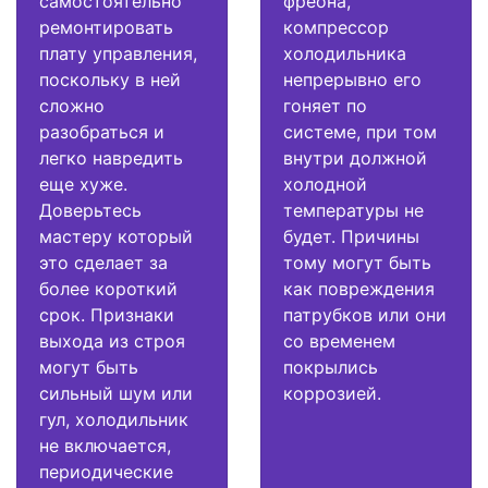
самостоятельно
фреона,
ремонтировать
компрессор
плату управления,
холодильника
поскольку в ней
непрерывно его
сложно
гоняет по
разобраться и
системе, при том
легко навредить
внутри должной
еще хуже.
холодной
Доверьтесь
температуры не
мастеру который
будет. Причины
это сделает за
тому могут быть
более короткий
как повреждения
срок. Признаки
патрубков или они
выхода из строя
со временем
могут быть
покрылись
сильный шум или
коррозией.
гул, холодильник
не включается,
периодические