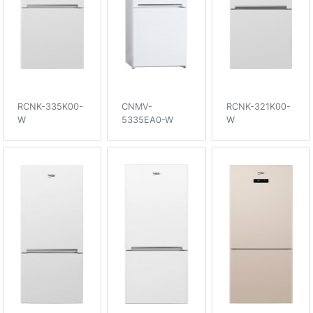
RCNK-335K00-
CNMV-
RCNK-321K00-
W
5335EA0-W
W