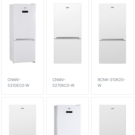
CNMV-
CNMV-
RCNK-310K20-
5310EC0-W
5270KC0-W
W