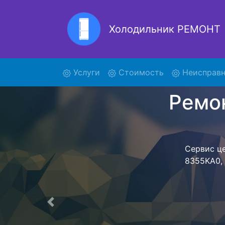
Холодильник РЕМОНТ
Ре
(current)
Услуги
Стоимость
Неисправн
Ремонт холоди
поиски кур
8355KA0 и от
осуществляет
мастера как
согласов
Перечень 
Предыдущая