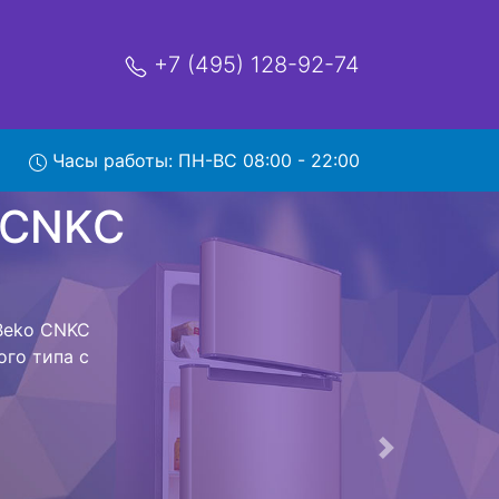
+7 (495) 128-92-74
NKC
Часы работы: ПН-ВС 08:00 - 22:00
мя и деньги на
к Beko CNKC
 CNKC 8355KA0
стоит ожидать
ика сдается,
сируется.
ов , выезд
Следующая