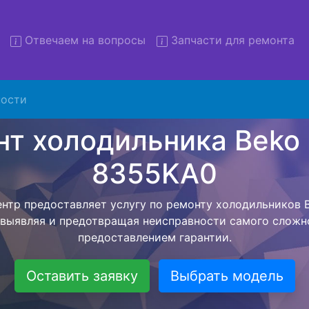
Отвечаем на вопросы
Запчасти для ремонта
монт холодильников Beko C
8355KA0 с вывозом
ости
льников с вывозом - чтобы клиент не тратил свое вре
ьерской службы, наш мастер сам заберет холодильни
везет в сервисный центр. Ремонт холодильника Beko
ся внутри сервисного центра, тем самым Вам не пред
 закончит с ремонтом. Перед тем как холодильная техн
ывается конечная стоимость работ и в дальнейшем фик
бесплатных услуг от компании - Доставка холодильник
специалиста, консультирование и диагностика.
Оставить заявку
Выбрать модель