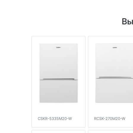
Вы
CSKR-5335M20-W
RCSK-270M20-W