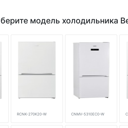
берите модель холодильника B
RCNK-270K20-W
CNMV-5310EC0-W
C