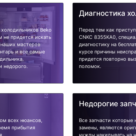
Диагностика х
 холодильников Beko
Перед тем как приступ
м не придется искать
CNKC 8355KA0, специа
у наших мастеров
диагностику на беспла
ентарь и все самые
курсе причины неиспра
дильника.
придется повторно выз
и недорого.
поломок.
Недорогие зап
ом всех нюансов,
Все запчасти которые 
время прибытия
замены, являются ориг
я.
нужды накидывать на н