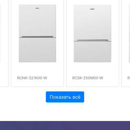
RCNK-321K00-W
RCSK-250M00-W
R
Показать всё