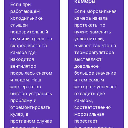
камера
Если при
работающем
Если морозильная
холодильнике
камера начала
слышен
протекать, то
подозрительный
нужно заменить
шум или треск, то
уплотнители,
скорее всего та
Бывает так что на
камера где
терморегуляторе
находится
выставляют
вентилятор
довольное
покрылась снегом
большое значение
и льдом. Наш
и тем самым
мастер готов
мотор не успевает
быстро устранить
охладить две
проблему и
камеры,
отремонтировать
соответственно
кулер, в
морозильная
противном случае
перестает
предоставит
функционировать.