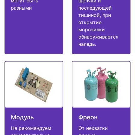
могут быть
щелчки и
разными
последующей
тишиной, при
открытие
морозилки
обнаруживается
наледь.
Модуль
Фреон
Не рекомендуем
От нехватки