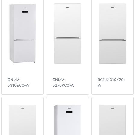
CNMV-
CNMV-
RCNK-310K20-
5310EC0-W
5270KC0-W
W