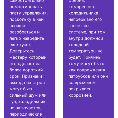
самостоятельно
фреона,
ремонтировать
компрессор
плату управления,
холодильника
поскольку в ней
непрерывно его
сложно
гоняет по
разобраться и
системе, при том
легко навредить
внутри должной
еще хуже.
холодной
Доверьтесь
температуры не
мастеру который
будет. Причины
это сделает за
тому могут быть
более короткий
как повреждения
срок. Признаки
патрубков или они
выхода из строя
со временем
могут быть
покрылись
сильный шум или
коррозией.
гул, холодильник
не включается,
периодические