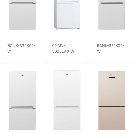
RCNK-335K00-
CNMV-
RCNK-321K00-
W
5335EA0-W
W