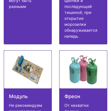
могут быть
щелчки и
разными
последующей
тишиной, при
открытие
морозилки
обнаруживается
наледь.
Модуль
Фреон
Не рекомендуем
От нехватки