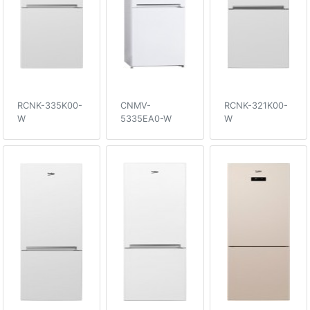
RCNK-335K00-
CNMV-
RCNK-321K00-
W
5335EA0-W
W