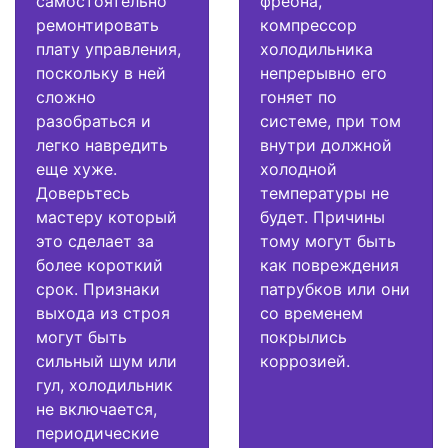
самостоятельно
фреона,
ремонтировать
компрессор
плату управления,
холодильника
поскольку в ней
непрерывно его
сложно
гоняет по
разобраться и
системе, при том
легко навредить
внутри должной
еще хуже.
холодной
Доверьтесь
температуры не
мастеру который
будет. Причины
это сделает за
тому могут быть
более короткий
как повреждения
срок. Признаки
патрубков или они
выхода из строя
со временем
могут быть
покрылись
сильный шум или
коррозией.
гул, холодильник
не включается,
периодические