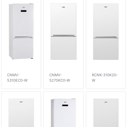
CNMV-
CNMV-
RCNK-310K20-
5310EC0-W
5270KC0-W
W