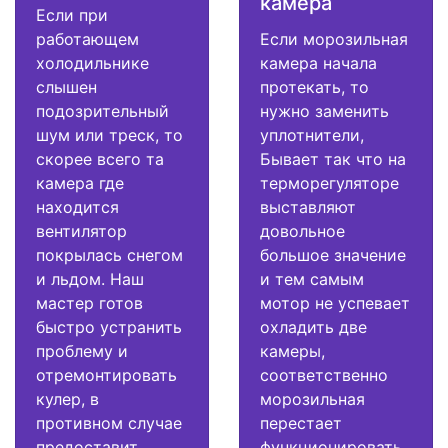
камера
Если при
работающем
Если морозильная
холодильнике
камера начала
слышен
протекать, то
подозрительный
нужно заменить
шум или треск, то
уплотнители,
скорее всего та
Бывает так что на
камера где
терморегуляторе
находится
выставляют
вентилятор
довольное
покрылась снегом
большое значение
и льдом. Наш
и тем самым
мастер готов
мотор не успевает
быстро устранить
охладить две
проблему и
камеры,
отремонтировать
соответственно
кулер, в
морозильная
противном случае
перестает
предоставит
функционировать.