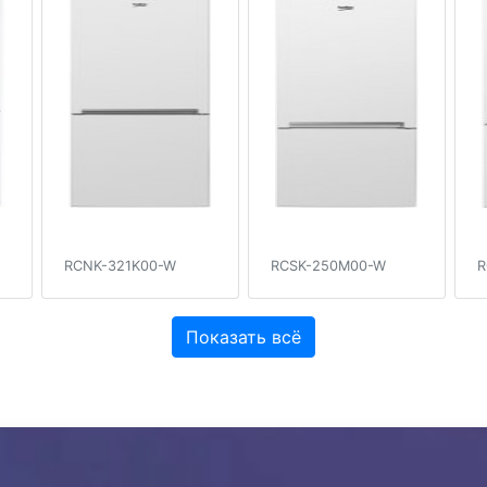
RCNK-321K00-W
RCSK-250M00-W
R
Показать всё