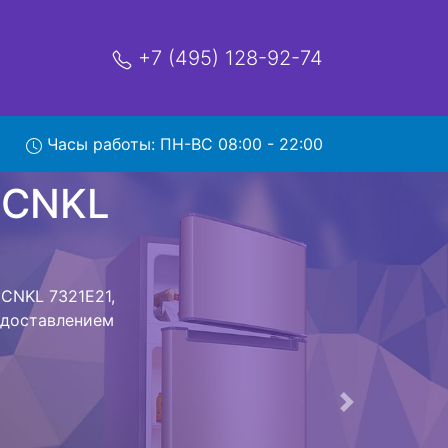
+7 (495) 128-92-74
NKL
Часы работы: ПН-ВС 08:00 - 22:00
мя и деньги на
к Beko CNKL
CNKL 7321E21
стоит ожидать
ика сдается,
сируется.
ов , выезд
Следующая