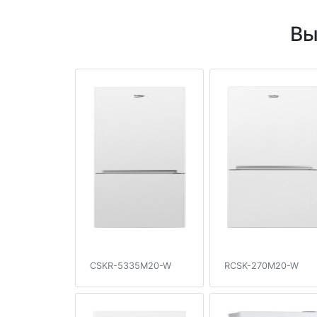
Вы
CSKR-5335M20-W
RCSK-270M20-W