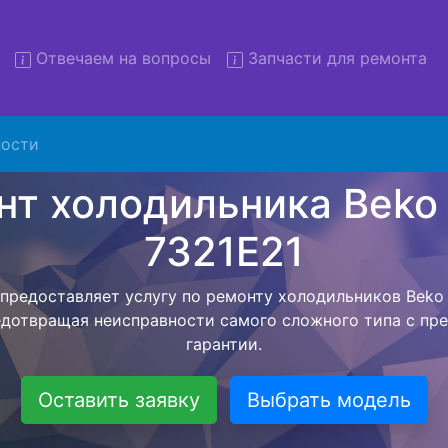
Отвечаем на вопросы
Запчасти для ремонта
монт холодильников Beko C
7321E21 с вывозом
ости
льников с вывозом - чтобы клиент не тратил свое вре
ьерской службы, наш мастер сам заберет холодильни
твезет в сервисный центр. Ремонт холодильника Beko 
ся внутри сервисного центра, тем самым Вам не пред
 закончит с ремонтом. Перед тем как холодильная техн
ывается конечная стоимость работ и в дальнейшем фик
бесплатных услуг от компании - Доставка холодильник
специалиста, консультирование и диагностика.
Оставить заявку
Выбрать модель