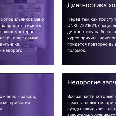
Диагностика х
 холодильников Beko
Перед тем как приступ
 не придется искать
CNKL 7321E21, специал
у наших мастеров
диагностику на беспла
ентарь и все самые
курсе причины неиспра
дильника.
придется повторно выз
и недорого.
поломок.
Недорогие зап
ом всех нюансов,
Все запчасти которые 
время прибытия
замены, являются ориг
я.
нужды накидывать на н
значительно отличаетс