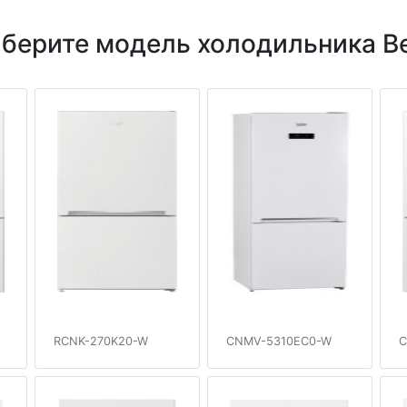
берите модель холодильника B
RCNK-270K20-W
CNMV-5310EC0-W
C