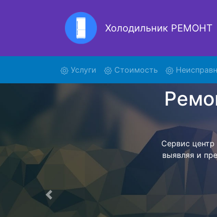
Холодильник РЕМОНТ
Ре
(current)
Услуги
Стоимость
Неисправн
Ремонт холоди
поиски кур
7321E21 и о
осуществляет
мастера как
согласов
Перечень 
Предыдущая