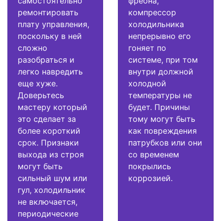
самостоятельно
фреона,
ремонтировать
компрессор
плату управления,
холодильника
поскольку в ней
непрерывно его
сложно
гоняет по
разобраться и
системе, при том
легко навредить
внутри должной
еще хуже.
холодной
Доверьтесь
температуры не
мастеру который
будет. Причины
это сделает за
тому могут быть
более короткий
как повреждения
срок. Признаки
патрубков или они
выхода из строя
со временем
могут быть
покрылись
сильный шум или
коррозией.
гул, холодильник
не включается,
периодические