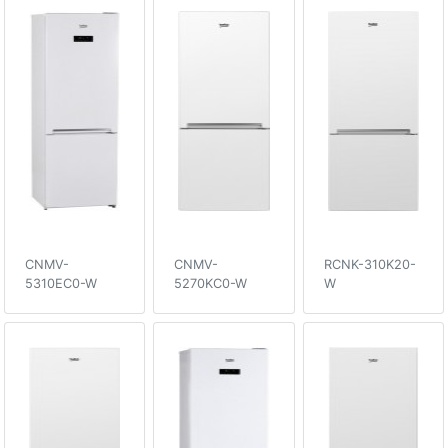
CNMV-
CNMV-
RCNK-310K20-
5310EC0-W
5270KC0-W
W