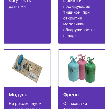
могут быть
щелчки и
разными
последующей
тишиной, при
открытие
морозилки
обнаруживается
наледь.
Модуль
Фреон
Не рекомендуем
От нехватки