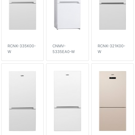
RCNK-335K00-
CNMV-
RCNK-321K00-
W
5335EA0-W
W