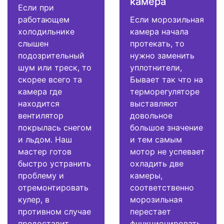
камера
Если при
работающем
Если морозильная
холодильнике
камера начала
слышен
протекать, то
подозрительный
нужно заменить
шум или треск, то
уплотнители,
скорее всего та
Бывает так что на
камера где
терморегуляторе
находится
выставляют
вентилятор
довольное
покрылась снегом
большое значение
и льдом. Наш
и тем самым
мастер готов
мотор не успевает
быстро устранить
охладить две
проблему и
камеры,
отремонтировать
соответственно
кулер, в
морозильная
противном случае
перестает
предоставит
функционировать.