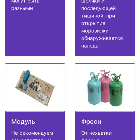
могут быть
щелчки и
разными
последующей
тишиной, при
открытие
морозилки
обнаруживается
наледь.
Модуль
Фреон
Не рекомендуем
От нехватки