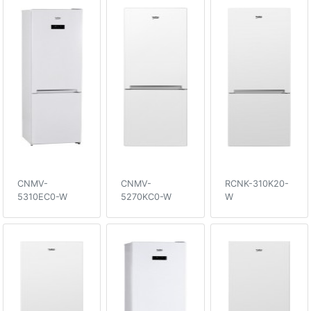
CNMV-
CNMV-
RCNK-310K20-
5310EC0-W
5270KC0-W
W