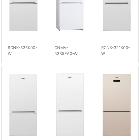
RCNK-335K00-
CNMV-
RCNK-321K00-
W
5335EA0-W
W