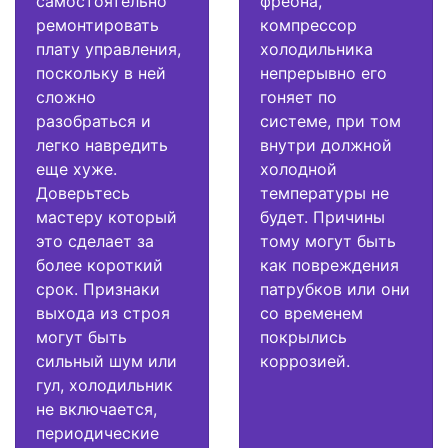
самостоятельно
фреона,
ремонтировать
компрессор
плату управления,
холодильника
поскольку в ней
непрерывно его
сложно
гоняет по
разобраться и
системе, при том
легко навредить
внутри должной
еще хуже.
холодной
Доверьтесь
температуры не
мастеру который
будет. Причины
это сделает за
тому могут быть
более короткий
как повреждения
срок. Признаки
патрубков или они
выхода из строя
со временем
могут быть
покрылись
сильный шум или
коррозией.
гул, холодильник
не включается,
периодические