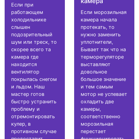
камера
Если при
работающем
Если морозильная
холодильнике
камера начала
слышен
протекать, то
подозрительный
нужно заменить
шум или треск, то
уплотнители,
скорее всего та
Бывает так что на
камера где
терморегуляторе
находится
выставляют
вентилятор
довольное
покрылась снегом
большое значение
и льдом. Наш
и тем самым
мастер готов
мотор не успевает
быстро устранить
охладить две
проблему и
камеры,
отремонтировать
соответственно
кулер, в
морозильная
противном случае
перестает
предоставит
функционировать.