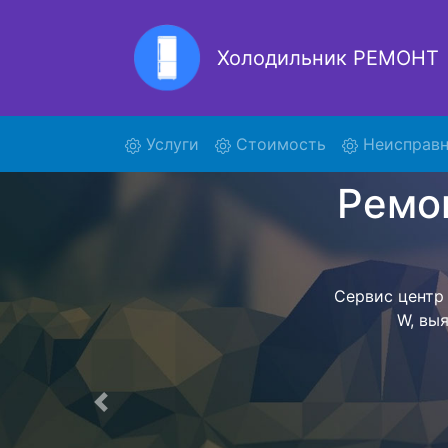
Холодильник РЕМОНТ
Ре
(current)
Услуги
Стоимость
Неисправн
Ремонт холоди
поиски кур
5310E21 W и 
W осущест
ожидать мас
сдается, согл
Перечень 
Предыдущая