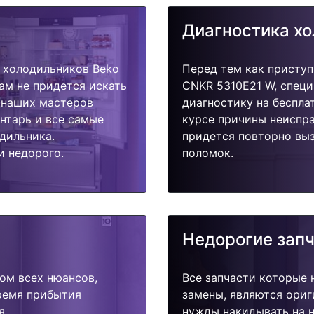
Диагностика х
 холодильников Beko
Перед тем как приступ
ам не придется искать
CNKR 5310E21 W, специ
у наших мастеров
диагностику на беспла
ентарь и все самые
курсе причины неиспра
дильника.
придется повторно выз
и недорого.
поломок.
Недорогие зап
ом всех нюансов,
Все запчасти которые 
время прибытия
замены, являются ориг
я.
нужды накидывать на н