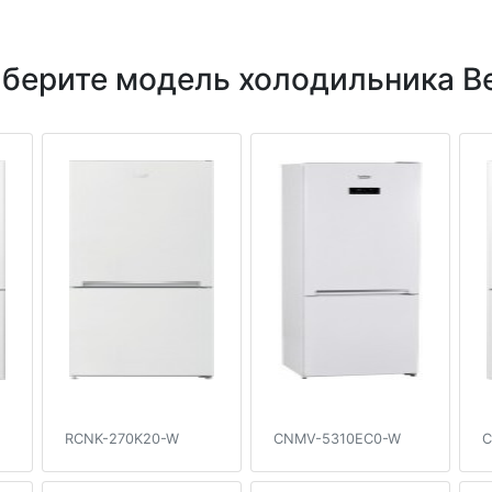
берите модель холодильника B
RCNK-270K20-W
CNMV-5310EC0-W
C