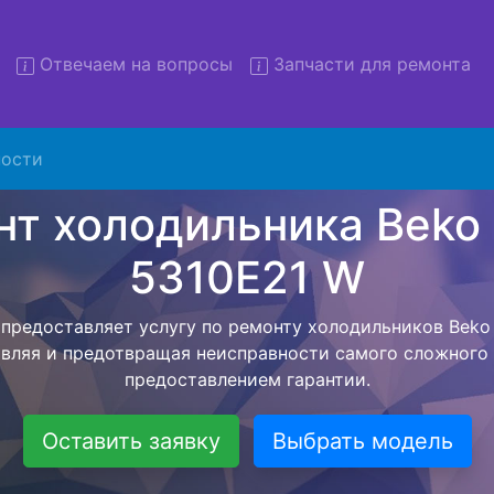
Отвечаем на вопросы
Запчасти для ремонта
монт холодильников Beko C
5310E21 W с вывозом
ости
льников с вывозом - чтобы клиент не тратил свое вре
ьерской службы, наш мастер сам заберет холодильни
отвезет в сервисный центр. Ремонт холодильника Beko
вляется внутри сервисного центра, тем самым Вам не
тера как закончит с ремонтом. Перед тем как холодил
асовывается конечная стоимость работ и в дальнейше
бесплатных услуг от компании - Доставка холодильник
специалиста, консультирование и диагностика.
Оставить заявку
Выбрать модель