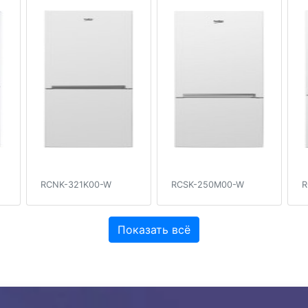
RCNK-321K00-W
RCSK-250M00-W
R
Показать всё