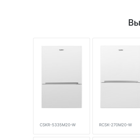
Вы
CSKR-5335M20-W
RCSK-270M20-W