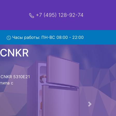
+7 (495) 128-92-74
NKR
Часы работы: ПН-ВС 08:00 - 22:00
мя и деньги на
к Beko CNKR
 CNKR 5310E21
 предстоит
ьная техника
м фиксируется.
ов , выезд
Следующая