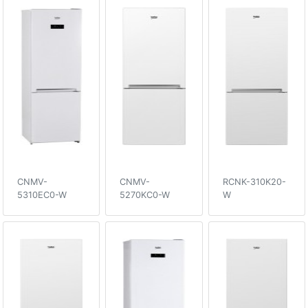
CNMV-
CNMV-
RCNK-310K20-
5310EC0-W
5270KC0-W
W