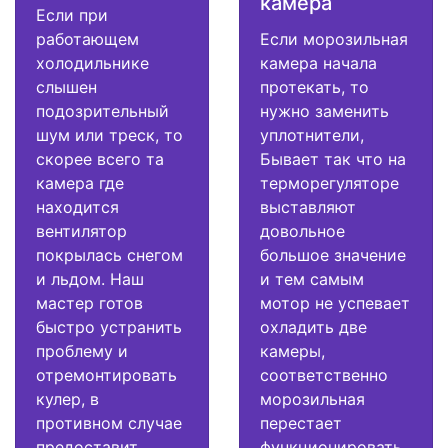
камера
Если при
работающем
Если морозильная
холодильнике
камера начала
слышен
протекать, то
подозрительный
нужно заменить
шум или треск, то
уплотнители,
скорее всего та
Бывает так что на
камера где
терморегуляторе
находится
выставляют
вентилятор
довольное
покрылась снегом
большое значение
и льдом. Наш
и тем самым
мастер готов
мотор не успевает
быстро устранить
охладить две
проблему и
камеры,
отремонтировать
соответственно
кулер, в
морозильная
противном случае
перестает
предоставит
функционировать.