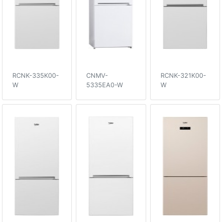
RCNK-335K00-
CNMV-
RCNK-321K00-
W
5335EA0-W
W