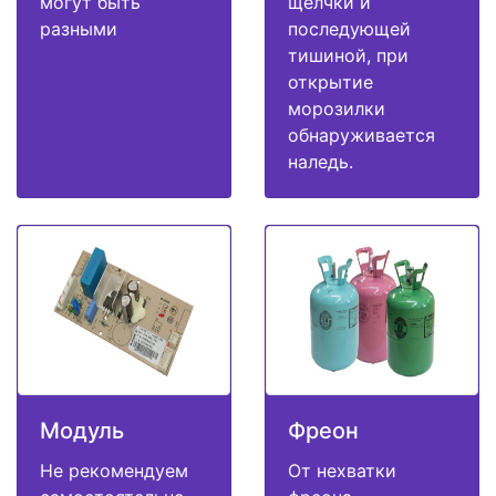
могут быть
щелчки и
разными
последующей
тишиной, при
открытие
морозилки
обнаруживается
наледь.
Модуль
Фреон
Не рекомендуем
От нехватки