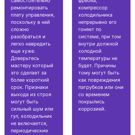
самостоятельно
фреона,
ремонтировать
компрессор
плату управления,
холодильника
поскольку в ней
непрерывно его
сложно
гоняет по
разобраться и
системе, при том
легко навредить
внутри должной
еще хуже.
холодной
Доверьтесь
температуры не
мастеру который
будет. Причины
это сделает за
тому могут быть
более короткий
как повреждения
срок. Признаки
патрубков или они
выхода из строя
со временем
могут быть
покрылись
сильный шум или
коррозией.
гул, холодильник
не включается,
периодические