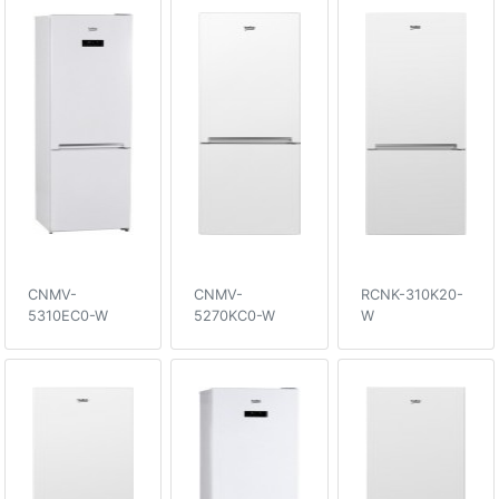
CNMV-
CNMV-
RCNK-310K20-
5310EC0-W
5270KC0-W
W