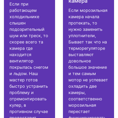
камера
Если при
работающем
Если морозильная
холодильнике
камера начала
слышен
протекать, то
подозрительный
нужно заменить
шум или треск, то
уплотнители,
скорее всего та
Бывает так что на
камера где
терморегуляторе
находится
выставляют
вентилятор
довольное
покрылась снегом
большое значение
и льдом. Наш
и тем самым
мастер готов
мотор не успевает
быстро устранить
охладить две
проблему и
камеры,
отремонтировать
соответственно
кулер, в
морозильная
противном случае
перестает
предоставит
функционировать.