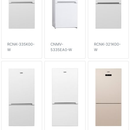
RCNK-335K00-
CNMV-
RCNK-321K00-
W
5335EA0-W
W