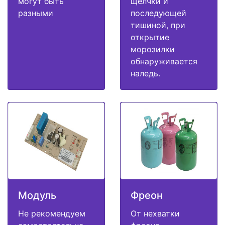
могут быть
щелчки и
разными
последующей
тишиной, при
открытие
морозилки
обнаруживается
наледь.
Модуль
Фреон
Не рекомендуем
От нехватки