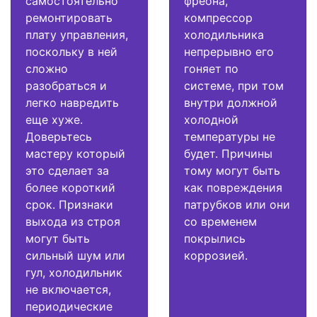
самостоятельно
фреона,
ремонтировать
компрессор
плату управления,
холодильника
поскольку в ней
непрерывно его
сложно
гоняет по
разобраться и
системе, при том
легко навредить
внутри должной
еще хуже.
холодной
Доверьтесь
температуры не
мастеру который
будет. Причины
это сделает за
тому могут быть
более короткий
как повреждения
срок. Признаки
патрубков или они
выхода из строя
со временем
могут быть
покрылись
сильный шум или
коррозией.
гул, холодильник
не включается,
периодические