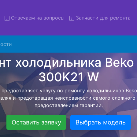
Отвечаем на вопросы
Запчасти для ремонта
 холодильников Beko RCSA
W с вывозом
ости
льников с вывозом - чтобы клиент не тратил свое вре
ьерской службы, наш мастер сам заберет холодильни
твезет в сервисный центр. Ремонт холодильника Beko 
ся внутри сервисного центра, тем самым Вам не пред
 закончит с ремонтом. Перед тем как холодильная техн
ывается конечная стоимость работ и в дальнейшем фик
бесплатных услуг от компании - Доставка холодильник
специалиста, консультирование и диагностика.
Оставить заявку
Выбрать модель