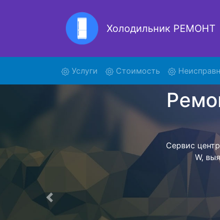
Холодильник РЕМОНТ
Ремонт
(current)
Услуги
Стоимость
Неисправн
Ремонт холоди
поиски кур
300K21 W и о
осуществляет
мастера как
согласов
Перечень 
Предыдущая