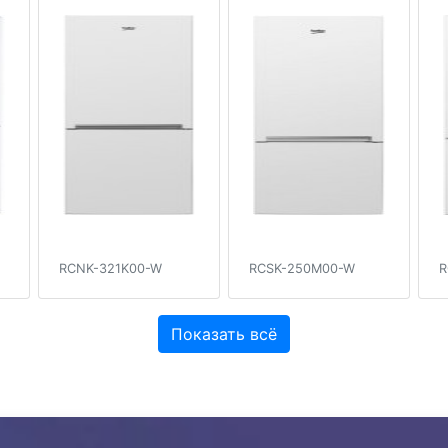
RCNK-321K00-W
RCSK-250M00-W
R
Показать всё