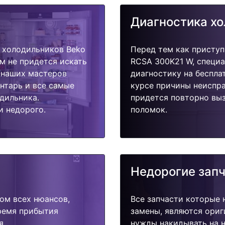
Диагностика х
 холодильников Beko
Перед тем как приступ
м не придется искать
RCSA 300K21 W, специа
у наших мастеров
диагностику на беспла
ентарь и все самые
курсе причины неиспра
дильника.
придется повторно выз
и недорого.
поломок.
Недорогие зап
ом всех нюансов,
Все запчасти которые 
время прибытия
замены, являются ориг
я.
нужды накидывать на н