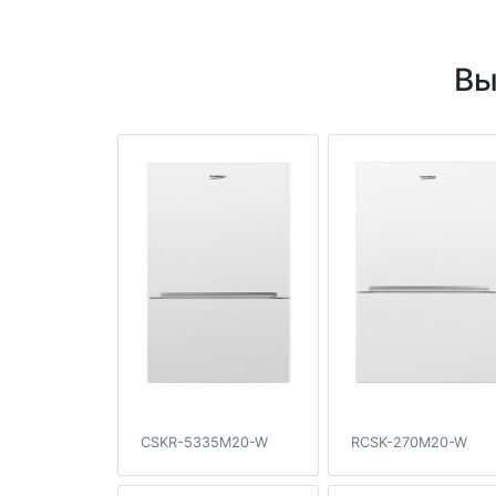
Вы
CSKR-5335M20-W
RCSK-270M20-W