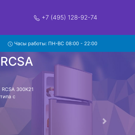
+7 (495) 128-92-74
 300K21
Часы работы: ПН-ВС 08:00 - 22:00
мя и деньги на
к Beko RCSA
RCSA 300K21 W
стоит ожидать
ика сдается,
сируется.
ов , выезд
Следующая