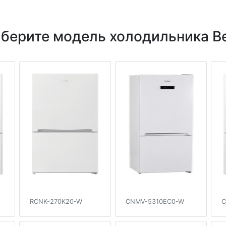
берите модель холодильника B
RCNK-270K20-W
CNMV-5310EC0-W
C