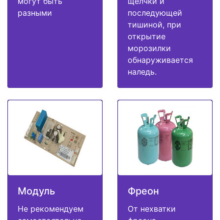
могут быть
щелчки и
разными
последующей
тишиной, при
открытие
морозилки
обнаруживается
наледь.
Модуль
Фреон
Не рекомендуем
От нехватки