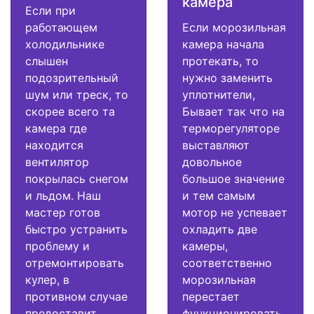
камера
Если при
работающем
Если морозильная
холодильнике
камера начала
слышен
протекать, то
подозрительный
нужно заменить
шум или треск, то
уплотнители,
скорее всего та
Бывает так что на
камера где
терморегуляторе
находится
выставляют
вентилятор
довольное
покрылась снегом
большое значение
и льдом. Наш
и тем самым
мастер готов
мотор не успевает
быстро устранить
охладить две
проблему и
камеры,
отремонтировать
соответственно
кулер, в
морозильная
противном случае
перестает
предоставит
функционировать.