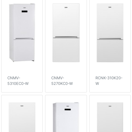
CNMV-
CNMV-
RCNK-310K20-
5310EC0-W
5270KC0-W
W