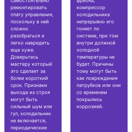
самостоятельно
фреона,
ремонтировать
компрессор
плату управления,
холодильника
поскольку в ней
непрерывно его
сложно
гоняет по
разобраться и
системе, при том
легко навредить
внутри должной
еще хуже.
холодной
Доверьтесь
температуры не
мастеру который
будет. Причины
это сделает за
тому могут быть
более короткий
как повреждения
срок. Признаки
патрубков или они
выхода из строя
со временем
могут быть
покрылись
сильный шум или
коррозией.
гул, холодильник
не включается,
периодические