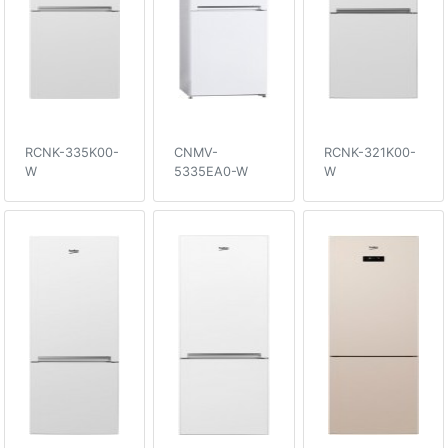
RCNK-335K00-
CNMV-
RCNK-321K00-
W
5335EA0-W
W