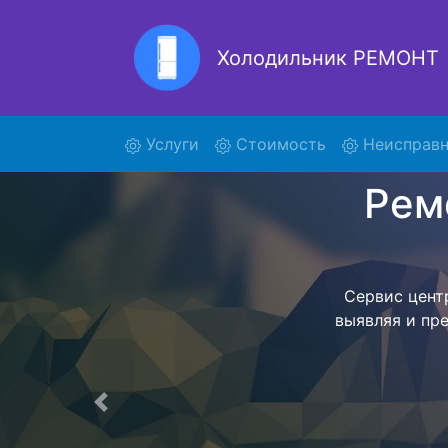
Холодильник РЕМОНТ
Ремон
(current)
Услуги
Стоимость
Неисправн
Ремонт холоди
поиски курье
и отве
осуществляет
мастера как
согласов
Перечень 
Предыдущая