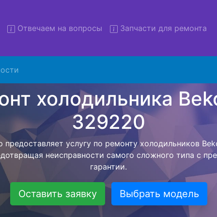
Отвечаем на вопросы
Запчасти для ремонта
т холодильников Beko CN 32
вывозом
ости
льников с вывозом - чтобы клиент не тратил свое вре
рской службы, наш мастер сам заберет холодильник B
зет в сервисный центр. Ремонт холодильника Beko CN
ся внутри сервисного центра, тем самым Вам не пред
 закончит с ремонтом. Перед тем как холодильная техн
ывается конечная стоимость работ и в дальнейшем фик
бесплатных услуг от компании - Доставка холодильник
специалиста, консультирование и диагностика.
Оставить заявку
Выбрать модель