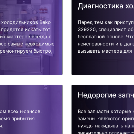
Диагностика х
 холодильников Beko
Перед тем как приступ
 придется искать тот
329220, специалист об
их мастеров всегда с
бесплатной основе. Чт
 все самые неоходимые
неисправности и в дал
тремонтируем быстро,
вызывать мастера для 
Недорогие зап
ом всех нюансов,
Все запчасти которые 
время прибытия
замены, являются ориг
я.
нужды накидывать на н
значительно отличаетс