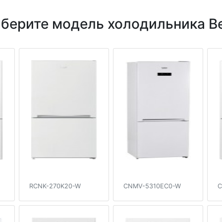
берите модель холодильника B
RCNK-270K20-W
CNMV-5310EC0-W
C