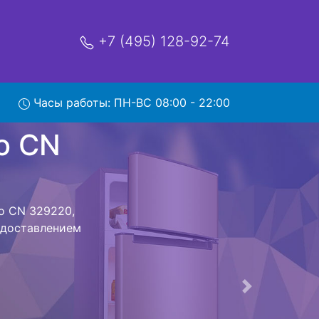
+7 (495) 128-92-74
9220 с
Часы работы: ПН-ВС 08:00 - 22:00
мя и деньги на
eko CN 329220
 329220
стоит ожидать
ика сдается,
сируется.
ов , выезд
Следующая