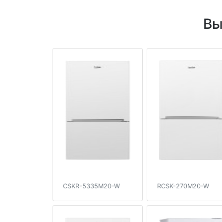
Вы
CSKR-5335M20-W
RCSK-270M20-W