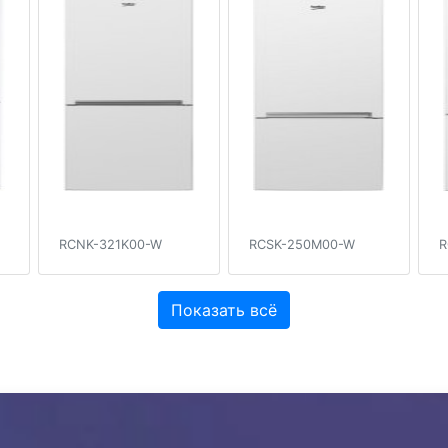
RCNK-321K00-W
RCSK-250M00-W
R
Показать всё