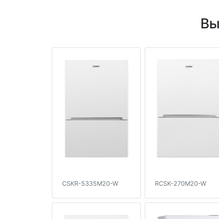
Вы
CSKR-5335M20-W
RCSK-270M20-W