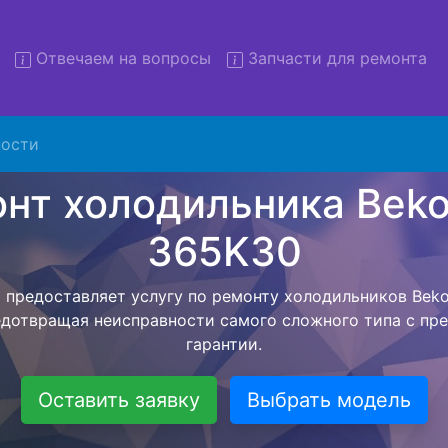
Отвечаем на вопросы
Запчасти для ремонта
т холодильников Beko CSA 
с вывозом
ости
льников с вывозом - чтобы клиент не тратил свое вре
рьерской службы, наш мастер сам заберет холодильни
твезет в сервисный центр. Ремонт холодильника Beko
ся внутри сервисного центра, тем самым Вам не пред
 закончит с ремонтом. Перед тем как холодильная техн
ывается конечная стоимость работ и в дальнейшем фик
бесплатных услуг от компании - Доставка холодильник
специалиста, консультирование и диагностика.
Оставить заявку
Выбрать модель