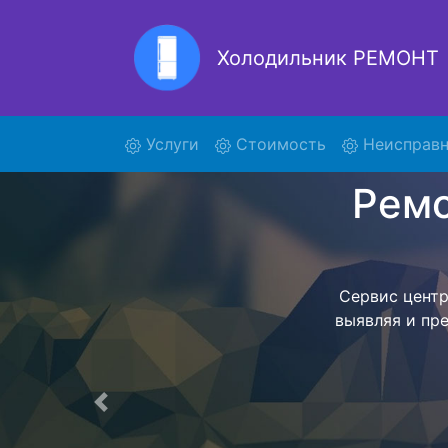
Холодильник РЕМОНТ
Ремон
(current)
Услуги
Стоимость
Неисправн
Ремонт холоди
поиски ку
365K30 и о
осуществляет
мастера как
согласов
Перечень 
Предыдущая