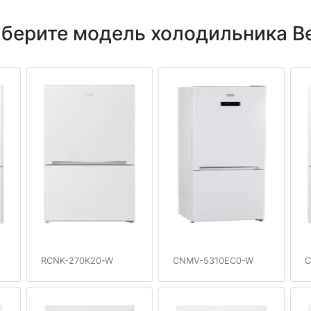
берите модель холодильника B
RCNK-270K20-W
CNMV-5310EC0-W
C