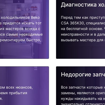
Диагностика х
 холодильников Beko
Перед тем как приступ
е придется искать тот
CSA 365K30, специалис
их мастеров всегда с
на бесплатной основе.
 все самые неоходимые
неисправности и в дал
тремонтируем быстро,
вызывать мастера для 
Недорогие зап
ом всех нюансов,
Все запчасти которые 
время прибытия
замены, являются ориг
я.
нужды накидывать на н
значительно отличаетс