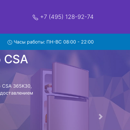
+7 (495) 128-92-74
365K30
Часы работы: ПН-ВС 08:00 - 22:00
мя и деньги на
к Beko CSA
 CSA 365K30
стоит ожидать
ика сдается,
сируется.
ов , выезд
Следующая