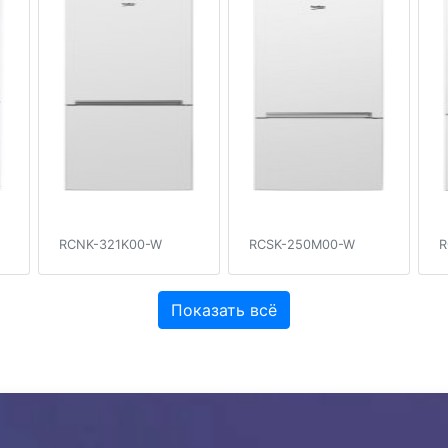
RCNK-321K00-W
RCSK-250M00-W
R
Показать всё