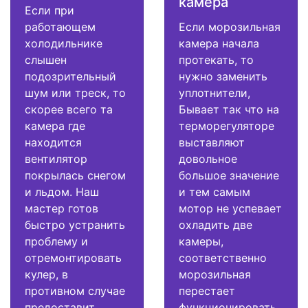
камера
Если при
работающем
Если морозильная
холодильнике
камера начала
слышен
протекать, то
подозрительный
нужно заменить
шум или треск, то
уплотнители,
скорее всего та
Бывает так что на
камера где
терморегуляторе
находится
выставляют
вентилятор
довольное
покрылась снегом
большое значение
и льдом. Наш
и тем самым
мастер готов
мотор не успевает
быстро устранить
охладить две
проблему и
камеры,
отремонтировать
соответственно
кулер, в
морозильная
противном случае
перестает
предоставит
функционировать.