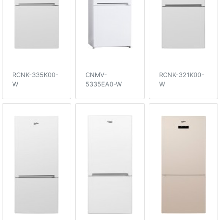
RCNK-335K00-
CNMV-
RCNK-321K00-
W
5335EA0-W
W