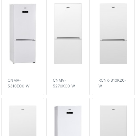
CNMV-
CNMV-
RCNK-310K20-
5310EC0-W
5270KC0-W
W