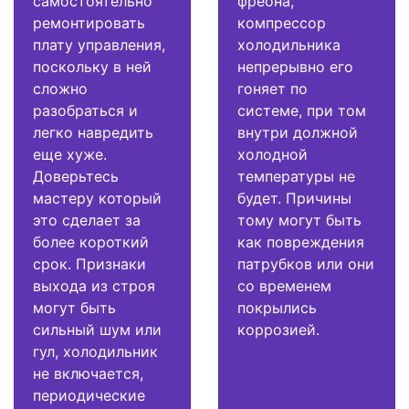
самостоятельно
фреона,
ремонтировать
компрессор
плату управления,
холодильника
поскольку в ней
непрерывно его
сложно
гоняет по
разобраться и
системе, при том
легко навредить
внутри должной
еще хуже.
холодной
Доверьтесь
температуры не
мастеру который
будет. Причины
это сделает за
тому могут быть
более короткий
как повреждения
срок. Признаки
патрубков или они
выхода из строя
со временем
могут быть
покрылись
сильный шум или
коррозией.
гул, холодильник
не включается,
периодические