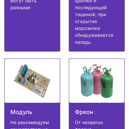
могут быть
щелчки и
разными
последующей
тишиной, при
открытие
морозилки
обнаруживается
наледь.
Модуль
Фреон
Не рекомендуем
От нехватки