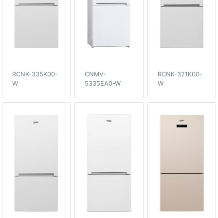
RCNK-335K00-
CNMV-
RCNK-321K00-
W
5335EA0-W
W