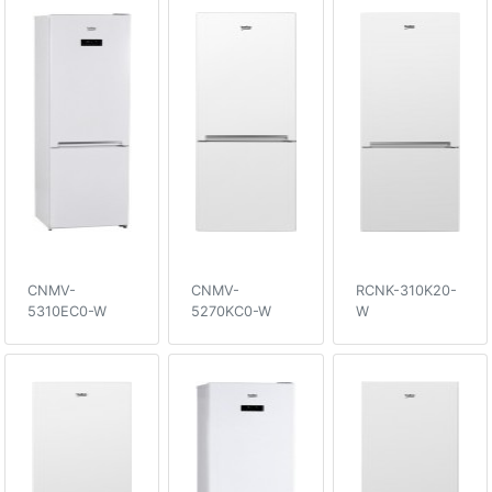
CNMV-
CNMV-
RCNK-310K20-
5310EC0-W
5270KC0-W
W