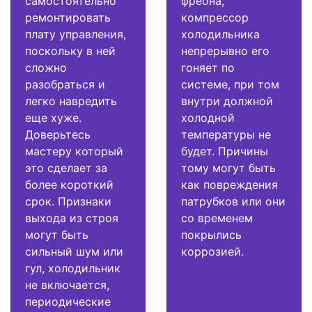
самостоятельно
фреона,
ремонтировать
компрессор
плату управления,
холодильника
поскольку в ней
непрерывно его
сложно
гоняет по
разобраться и
системе, при том
легко навредить
внутри должной
еще хуже.
холодной
Доверьтесь
температуры не
мастеру который
будет. Причины
это сделает за
тому могут быть
более короткий
как повреждения
срок. Признаки
патрубков или они
выхода из строя
со временем
могут быть
покрылись
сильный шум или
коррозией.
гул, холодильник
не включается,
периодические