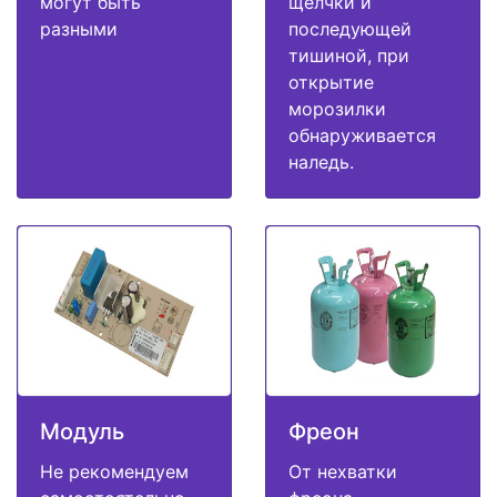
могут быть
щелчки и
разными
последующей
тишиной, при
открытие
морозилки
обнаруживается
наледь.
Модуль
Фреон
Не рекомендуем
От нехватки