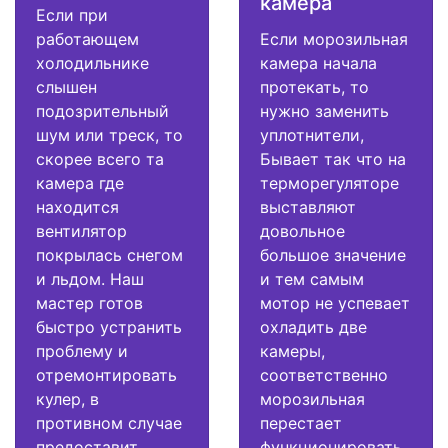
камера
Если при
работающем
Если морозильная
холодильнике
камера начала
слышен
протекать, то
подозрительный
нужно заменить
шум или треск, то
уплотнители,
скорее всего та
Бывает так что на
камера где
терморегуляторе
находится
выставляют
вентилятор
довольное
покрылась снегом
большое значение
и льдом. Наш
и тем самым
мастер готов
мотор не успевает
быстро устранить
охладить две
проблему и
камеры,
отремонтировать
соответственно
кулер, в
морозильная
противном случае
перестает
предоставит
функционировать.