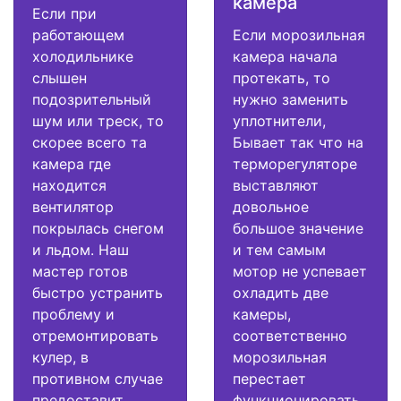
камера
Если при
работающем
Если морозильная
холодильнике
камера начала
слышен
протекать, то
подозрительный
нужно заменить
шум или треск, то
уплотнители,
скорее всего та
Бывает так что на
камера где
терморегуляторе
находится
выставляют
вентилятор
довольное
покрылась снегом
большое значение
и льдом. Наш
и тем самым
мастер готов
мотор не успевает
быстро устранить
охладить две
проблему и
камеры,
отремонтировать
соответственно
кулер, в
морозильная
противном случае
перестает
предоставит
функционировать.