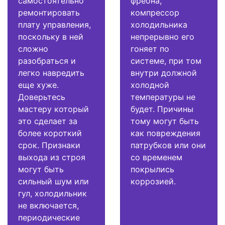
самостоятельно
фреона,
ремонтировать
компрессор
плату управления,
холодильника
поскольку в ней
непрерывно его
сложно
гоняет по
разобраться и
системе, при том
легко навредить
внутри должной
еще хуже.
холодной
Доверьтесь
температуры не
мастеру который
будет. Причины
это сделает за
тому могут быть
более короткий
как повреждения
срок. Признаки
патрубков или они
выхода из строя
со временем
могут быть
покрылись
сильный шум или
коррозией.
гул, холодильник
не включается,
периодические