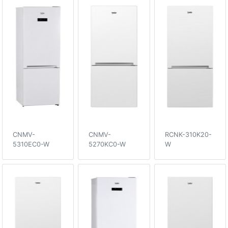
CNMV-
CNMV-
RCNK-310K20-
5310EC0-W
5270KC0-W
W