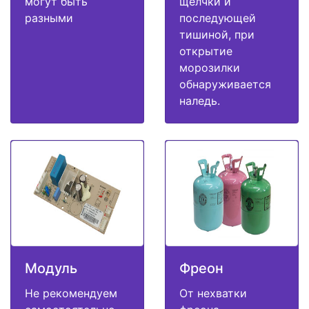
могут быть
щелчки и
разными
последующей
тишиной, при
открытие
морозилки
обнаруживается
наледь.
Модуль
Фреон
Не рекомендуем
От нехватки