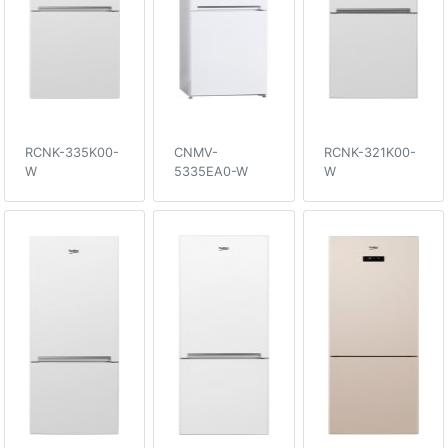
RCNK-335K00-
CNMV-
RCNK-321K00-
W
5335EA0-W
W